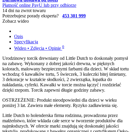
Płatność online PayU lub przy odbiorze
14 dni na zwrot towaru
Potrzebujesz porady eksperta?
453 301 999
Zobacz wideo
Opis
Specyfikacja
0
Wideo • Zdjęcia • Opinie
Urodzinowy torcik drewniany od Little Dutch to doskonały pomysł
na zabawę. Wykonany z dobrej jakości drewna, w pięknych
kolorach, malowany bezpiecznymi farbami dla dzieci. W skład tortu
wchodzą: 6 kawałków tortu, 5 świeczek, 3 kuleczki bitej śmietany,
3 dekoracje w kształcie słodkości, 2 zwierzątka, łopatka do
nakładania, cyferki. Kawałki w torcie można łączyć i rozdzielać
dzięki rzepom. Torcik zapewni długie godziny zabawy.
OSTRZEŻENIE: Produkt nieodpowiedni dla dzieci w wieku
poniżej 3 lat. Zawiera małe elementy. Ryzyko zadławienia się.
Little Dutch to holenderska firma rodzinna, prowadzona przez
małżeństwo, które wkłada całe serce w tworzenie produktów dla
najmłodszych. W ofercie marki znajdują się doskonałej jakości
tekstylia, produkowane z bawełny organicznej z certyfikatem Oeko-