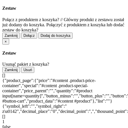
Zestaw
Połącz z produktem z koszyka?
//
Główny produkt z zestawu został
już dodany do koszyka. Połączyć z produktem z koszyka lub dodać
zestaw do koszyka?
Zamknij
Dołącz
Dodaj do koszyka
×
Zestaw
Usunąć pakiet z koszyka?
Zamknij
Usuń
[]
{"product_page":{"price":"#content .product-price-
container","special":"#content .product-special-
container","price_parent":"","quantity":"#product
input[name=quantity]","button_minus":"","button_plus":"","button":
#button-cart","product_data":"#content #product"},"list":""}
{"symbol_left":"","symbol_right":"
z\u0142","decimal_place":"0","decimal_point":",","thousand_point"
[]
1
false