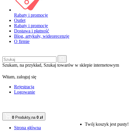
Rabaty i promocje
Outlet
Rabaty i promocje
Dostawa i płatność
Blog, artykuły, wideorecenzje
O firmie
Szukam, na przykład,
Szukaj towarów w sklepie internetowym
Witam,
zaloguj się
Rejestracja
Logowanie
0
Produkty,
na
0 zł
Twój koszyk jest pusty!
Strona główna