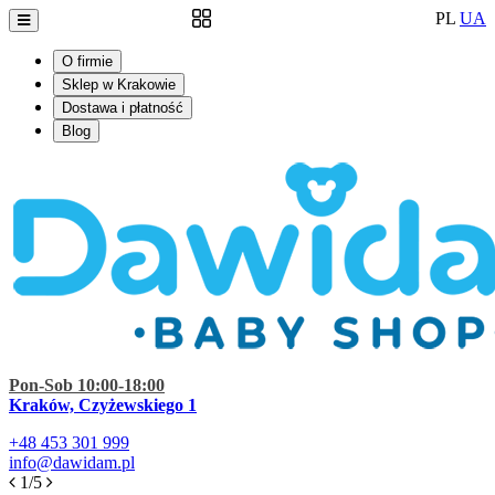
PL
UA
O firmie
Sklep w Krakowie
Dostawa i płatność
Blog
Pon-Sob 10:00-18:00
Kraków, Czyżewskiego 1
+48
453 301 999
info@dawidam.pl
1/5