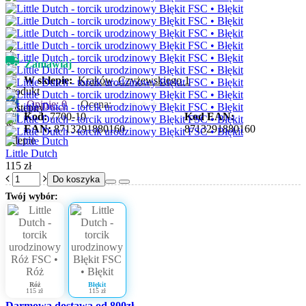
Zamawiaj
W sklepie:
Kraków, Czyżewskiego 1
Opinie: 0
Ocena:
Kod:
7700-10
Kod EAN:
EAN:
8713291880160
8713291880160
Little Dutch
115 zł
Do koszyka
Twój wybór:
Róż
Błękit
115 zł
115 zł
Darmowa dostawa od 800zł