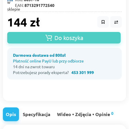
EAN:
8713291772540
144 zł
Do koszyka
Darmowa dostawa od 800zł
Płatność online PayU lub przy odbiorze
14 dni na zwrot towaru
Potrzebujesz porady eksperta?
453 301 999
0
Opis
Specyfikacja
Wideo • Zdjęcia • Opinie