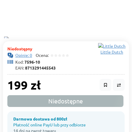
Niedostępny
Little Dutch
Opinie: 0
Ocena:
Kod:
7596-10
EAN:
8713291445543
199 zł
Niedostępne
Darmowa dostawa od 800zł
Płatność online PayU lub przy odbiorze
14 dni na zwrot towaru