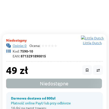
Niedostępny
Little Dutch
Opinie: 0
Ocena:
Kod:
7590-10
EAN:
8713291890015
49 zł
Niedostępne
Darmowa dostawa od 800zł
Płatność online PayU lub przy odbiorze
14 dni na zwrot towaru