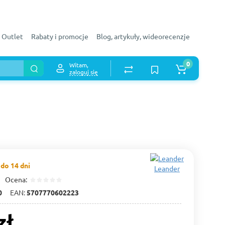
Outlet
Rabaty i promocje
Blog, artykuły, wideorecenzje
0
Witam,
zaloguj się
do 14 dni
Leander
Ocena:
0
EAN:
5707770602223
zł