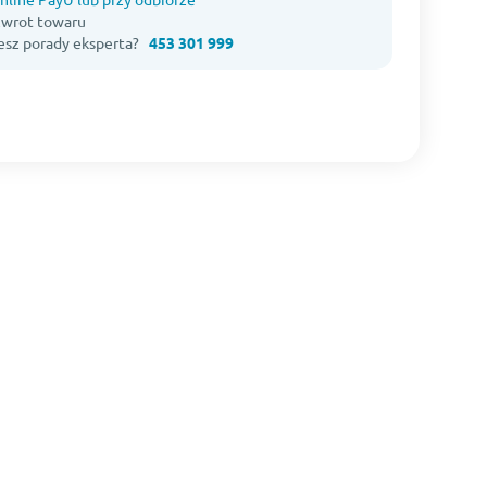
 zwrot towaru
esz porady eksperta?
453 301 999