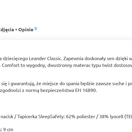
0
djęcia • Opinie
 dziecięcego Leander Classic. Zapewnia doskonały sen dzięki 
za. Comfort to wygodny, dwustronny materac typu twist dostos
ię i gwarantują, że miejsce do spania będzie zawsze suche i 
t zgodności z normą bezpieczeństwa EN 16890.
 nacisk / Tapicerka SleepSafety: 62% poliester / 38% lyocell (
s: 9 cm