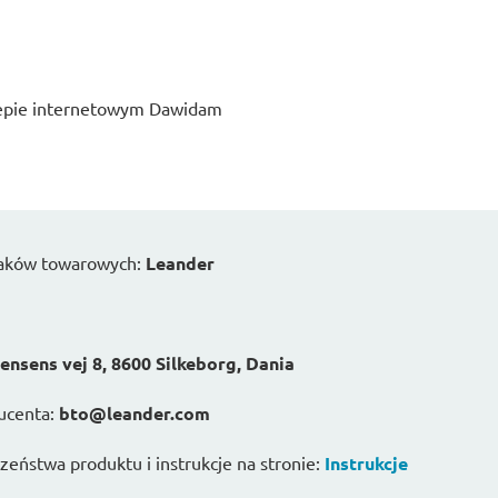
klepie internetowym Dawidam
naków towarowych:
Leander
ensens vej 8, 8600 Silkeborg, Dania
ucenta:
bto@leander.com
eństwa produktu i instrukcje na stronie:
Instrukcje