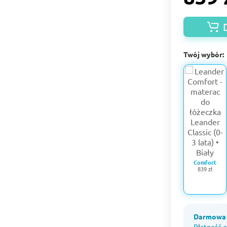
Twój wybór:
Comfort
839 zł
Darmowa 
Płatność o