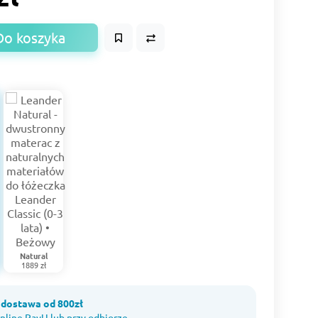
Do koszyka
Natural
1889 zł
dostawa od 800zł
nline PayU lub przy odbiorze