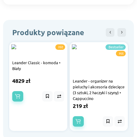
Produkty powiązane
Hit
Bestseller
Hit
Leander Classic - komoda •
Biały
L
4829 zł
p
Leander - organizer na
o
pieluchy i akcesoria dziecięce
(3 sztuki, 2 haczyki i szyny) •
7
Cappuccino
219 zł