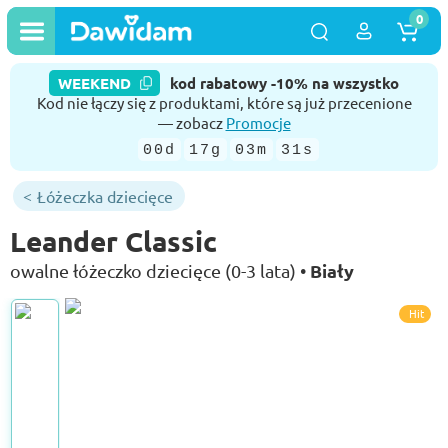
0
WEEKEND
kod rabatowy -10% na wszystko
Kod nie łączy się z produktami, które są już przecenione
— zobacz
Promocje
00d
17g
03m
31s
Łóżeczka dziecięce
Leander Classic
Biały
owalne łóżeczko dziecięce (0-3 lata) •
Hit