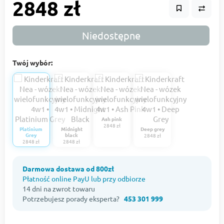
2848 zł
Niedostępne
Twój wybór:
Ash pink
2848 zł
Platinium
Midnight
Deep grey
Grey
black
2848 zł
2848 zł
2848 zł
Darmowa dostawa od 800zł
Płatność online PayU lub przy odbiorze
14 dni na zwrot towaru
Potrzebujesz porady eksperta?
453 301 999