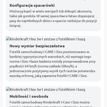
Konfiguracje spacerówki
Można ją kupić w wielu wersjach lub dokupić akcesoria,
takie jak gondola. W samej spacerówce łatwo dopasujesz
pasy do najmłodszych dzieci a oparcie rozłożysz do pozycji
leżącej.
Nowy wymiar bezpieczeństwa
Fotelik samochodowy I-CARE i-Size przetestowano w
bardziej rygorystycznych warunkach, niż wymaga tego
norma i-Size. Nasze badania zostały przeprowadzone przy
prędkości 64 km/h (norma zakłada 50km/h), a
jednoznacznie pozytywny wynik tych testów potwierdza
wysoką ochronę, jaką zapewnia fotelik I-CARE i-Size.
Mobilność i swoboda
Fotelik samochodowy Kinderkraft I-Care i-Size można
wpiąć w stelaż wózka przy pomocy adapterów, tworząc