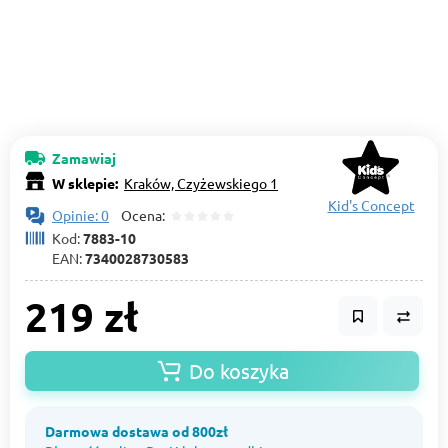
Zamawiaj
W sklepie:
Kraków, Czyżewskiego 1
Kid's Concept
Opinie: 0
Ocena:
Kod:
7883-10
EAN:
7340028730583
219 zł
Do koszyka
Darmowa dostawa od 800zł