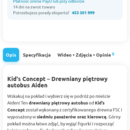
Płatność online PayU lub przy odbiorze
14 dni na zwrot towaru
Potrzebujesz porady eksperta?
453 301 999
0
Opis
Specyfikacja
Wideo • Zdjęcia • Opinie
Kid's Concept – Drewniany piętrowy
autobus Aiden
Wskakuj na pokład i wybierz się w podróż po mieście
Aiden! Ten
drewniany piętrowy autobus
od
Kid’s
Concept
został wykonany z certyfikowanego drewna FSC i
wyposażony w
siedmiu pasażerów oraz kierowcę
. Górny
pokład można łatwo zdjąć, by wyjąć figurki i rozpocząć