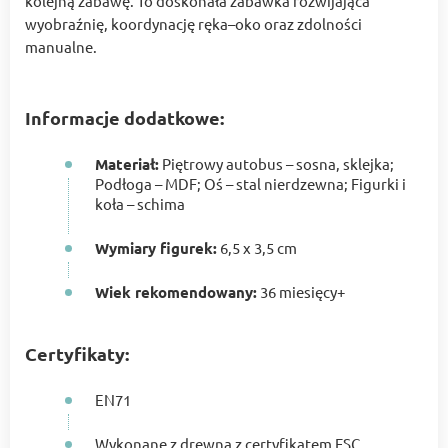
kolejną zabawę. To doskonała zabawka rozwijająca
wyobraźnię, koordynację ręka–oko oraz zdolności
manualne.
Informacje dodatkowe:
Materiał:
Piętrowy autobus – sosna, sklejka;
Podłoga – MDF; Oś – stal nierdzewna; Figurki i
koła – schima
Wymiary figurek:
6,5 x 3,5 cm
Wiek rekomendowany:
36 miesięcy+
Certyfikaty:
EN71
Wykonane z drewna z certyfikatem FSC