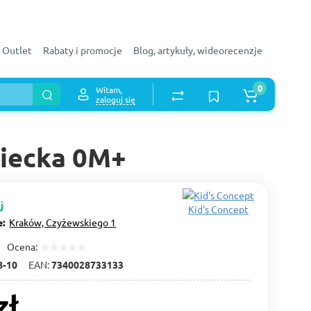
Outlet
Rabaty i promocje
Blog, artykuły, wideorecenzje
0
Witam,
zaloguj się
ziecka 0M+
j
Kid's Concept
e:
Kraków, Czyżewskiego 1
Ocena:
8-10
EAN:
7340028733133
zł