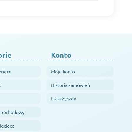
orie
Konto
ecięce
Moje konto
i
Historia zamówień
Lista życzeń
samochodowy
iecięce