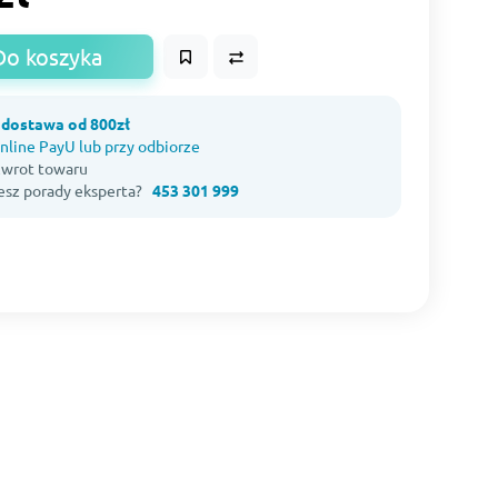
Do koszyka
dostawa od 800zł
nline PayU lub przy odbiorze
 zwrot towaru
esz porady eksperta?
453 301 999