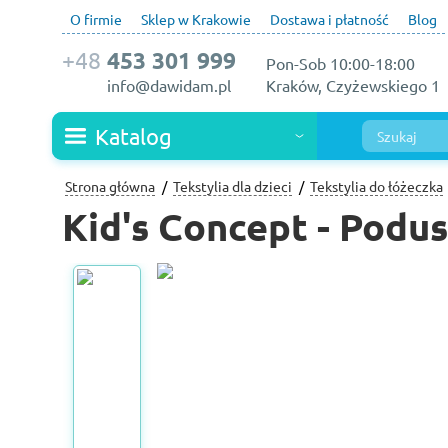
O firmie
Sklep w Krakowie
Dostawa i płatność
Blog
+48
453 301 999
Pon-Sob 10:00-18:00
info@dawidam.pl
Kraków, Czyżewskiego 1
Katalog
Strona główna
Tekstylia dla dzieci
Tekstylia do łóżeczka
Kid's Concept - Podu