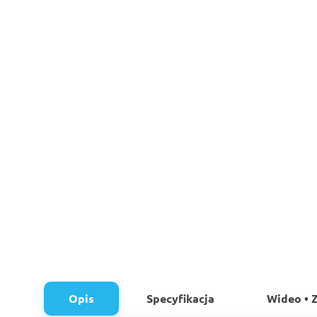
Opis
Specyfikacja
Wideo • Z