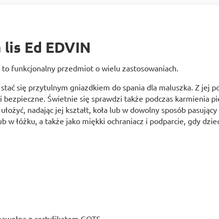
 lis Ed EDVIN
 to funkcjonalny przedmiot o wielu zastosowaniach.
b stać się przytulnym gniazdkiem do spania dla maluszka. Z jej
i bezpieczne. Świetnie się sprawdzi także podczas karmienia pi
ożyć, nadając jej kształt, koła lub w dowolny sposób pasujący
ub w łóżku, a także jako miękki ochraniacz i podparcie, gdy dzi
bawełna z certyfikatem GOTS.