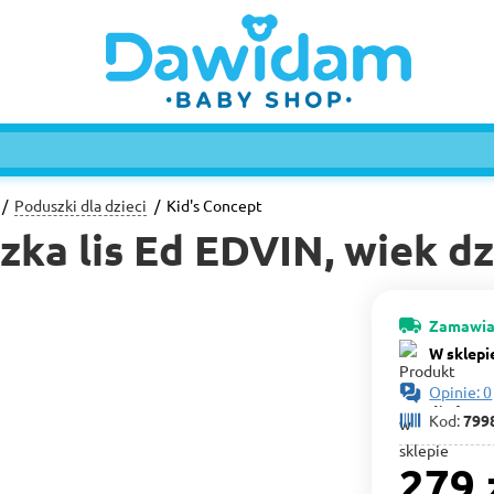
Poduszki dla dzieci
Kid's Concept
szka lis Ed EDVIN, wiek d
Zamawia
W sklepi
Opinie: 0
Kod:
799
279 