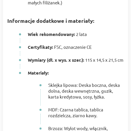
małych filiżanek.)
Informacje dodatkowe i materiały:
Wiek rekomendowany:
2 lata
Certyfikaty:
FSC, oznaczenie CE
Wymiary (dł. x wys. x szer.):
115 x 14,5 x 21,5 cm
Materiały:
Sklejka lipowa: Deska boczna, deska
dolna, deska wewnętrzna, guzik,
karta kredytowa, sosy, łyżka.
MDF: Czarna tablica, tablica
rozdzielcza, ziarno kawy.
Brzoza: Wylot wody, włącznik,