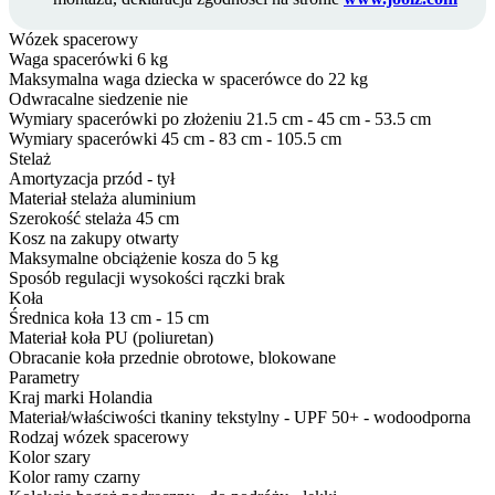
Wózek spacerowy
Waga spacerówki
6 kg
Maksymalna waga dziecka w spacerówce
do 22 kg
Odwracalne siedzenie
nie
Wymiary spacerówki po złożeniu
21.5 cm - 45 cm - 53.5 cm
Wymiary spacerówki
45 cm - 83 cm - 105.5 cm
Stelaż
Amortyzacja
przód - tył
Materiał stelaża
aluminium
Szerokość stelaża
45 cm
Kosz na zakupy
otwarty
Maksymalne obciążenie kosza
do 5 kg
Sposób regulacji wysokości rączki
brak
Koła
Średnica koła
13 cm - 15 cm
Materiał koła
PU (poliuretan)
Obracanie koła
przednie obrotowe, blokowane
Parametry
Kraj marki
Holandia
Materiał/właściwości tkaniny
tekstylny - UPF 50+ - wodoodporna
Rodzaj
wózek spacerowy
Kolor
szary
Kolor ramy
czarny