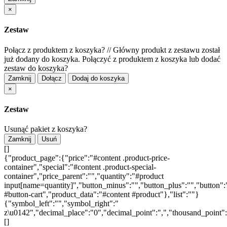
×
Zestaw
Połącz z produktem z koszyka?
//
Główny produkt z zestawu został
już dodany do koszyka. Połączyć z produktem z koszyka lub dodać
zestaw do koszyka?
Zamknij
Dołącz
Dodaj do koszyka
×
Zestaw
Usunąć pakiet z koszyka?
Zamknij
Usuń
[]
{"product_page":{"price":"#content .product-price-
container","special":"#content .product-special-
container","price_parent":"","quantity":"#product
input[name=quantity]","button_minus":"","button_plus":"","button":
#button-cart","product_data":"#content #product"},"list":""}
{"symbol_left":"","symbol_right":"
z\u0142","decimal_place":"0","decimal_point":",","thousand_point"
[]