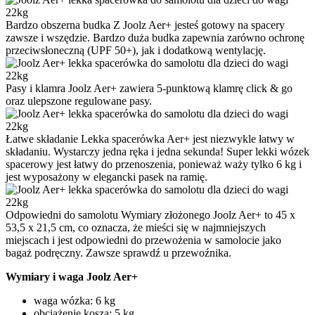
Bardzo obszerna budka
Z Joolz Aer+ jesteś gotowy na spacery
zawsze i wszędzie. Bardzo duża budka zapewnia zarówno ochronę
przeciwsłoneczną (UPF 50+), jak i dodatkową wentylację.
Pasy i klamra
Joolz Aer+ zawiera 5-punktową klamrę click & go
oraz ulepszone regulowane pasy.
Łatwe składanie
Lekka spacerówka Aer+ jest niezwykle łatwy w
składaniu. Wystarczy jedna ręka i jedna sekunda! Super lekki wózek
spacerowy jest łatwy do przenoszenia, ponieważ waży tylko 6 kg i
jest wyposażony w elegancki pasek na ramię.
Odpowiedni do samolotu
Wymiary złożonego Joolz Aer+ to 45 x
53,5 x 21,5 cm, co oznacza, że mieści się w najmniejszych
miejscach i jest odpowiedni do przewożenia w samolocie jako
bagaż podręczny. Zawsze sprawdź u przewoźnika.
Wymiary i waga Joolz Aer+
waga wózka: 6 kg
obciążenie kosza: 5 kg