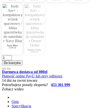
Navy Blue
2199 zł
Desert Ochre
2199 zł
Do koszyka
Darmowa dostawa od 800zł
Płatność online PayU lub przy odbiorze
14 dni na zwrot towaru
Potrzebujesz porady eksperta?
453 301 999
Zobacz wideo
Opis
Specyfikacja