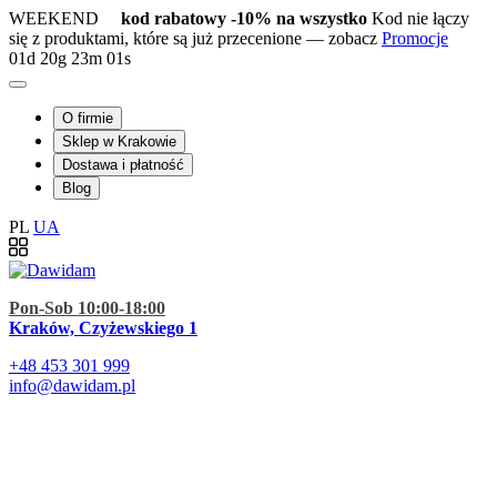
WEEKEND
kod rabatowy -10% na wszystko
Kod nie łączy
się z produktami, które są już przecenione — zobacz
Promocje
01d
20g
23m
00s
O firmie
Sklep w Krakowie
Dostawa i płatność
Blog
PL
UA
Pon-Sob 10:00-18:00
Kraków, Czyżewskiego 1
+48
453 301 999
info@dawidam.pl