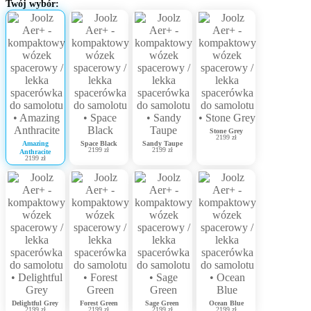
Twój wybór:
Stone Grey
2199 zł
Amazing
Space Black
Sandy Taupe
2199 zł
2199 zł
Anthracite
2199 zł
Delightful Grey
Forest Green
Sage Green
Ocean Blue
2199 zł
2199 zł
2199 zł
2199 zł