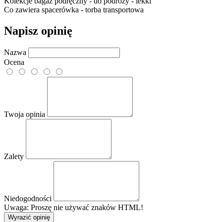
Kolekcje
bagaż podręczny - do podróży - lekki
Co zawiera
spacerówka - torba transportowa
Napisz opinię
Nazwa
Ocena
Twoja opinia
Zalety
Niedogodności
Uwaga: Proszę nie używać znaków HTML!
Wyrazić opinię