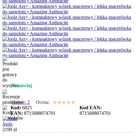
Zamawiaj
Opinie: 2
Ocena:
Kod:
6825
Kod EAN:
EAN:
8715688074701
8715688074701
Joolz
2199 zł