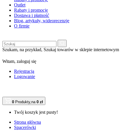
Outlet
Rabaty i promocje
Dostawa i płatność
Blog, artykuły, wideorecenzje
O firmie
Szukam, na przykład,
Szukaj towarów w sklepie internetowym
Witam,
zaloguj się
Rejestracja
Logowanie
0
Produkty,
na
0 zł
Twój koszyk jest pusty!
Strona główna
Spacerówki