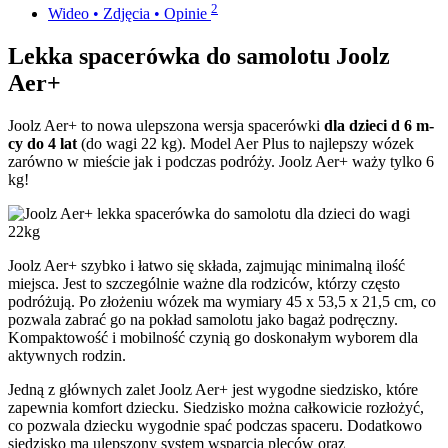
2
Wideo • Zdjęcia • Opinie
Lekka spacerówka do samolotu Joolz
Aer+
Joolz Aer+ to nowa ulepszona wersja spacerówki
dla dzieci d 6 m-
cy do 4 lat
(do wagi 22 kg). Model Aer Plus to najlepszy wózek
zarówno w mieście jak i podczas podróży. Joolz Aer+ waży tylko 6
kg!
Joolz Aer+ szybko i łatwo się składa, zajmując minimalną ilość
miejsca. Jest to szczególnie ważne dla rodziców, którzy często
podróżują. Po złożeniu wózek ma wymiary 45 x 53,5 x 21,5 cm, co
pozwala zabrać go na pokład samolotu jako bagaż podręczny.
Kompaktowość i mobilność czynią go doskonałym wyborem dla
aktywnych rodzin.
Jedną z głównych zalet Joolz Aer+ jest wygodne siedzisko, które
zapewnia komfort dziecku. Siedzisko można całkowicie rozłożyć,
co pozwala dziecku wygodnie spać podczas spaceru. Dodatkowo
siedzisko ma ulepszony system wsparcia pleców oraz