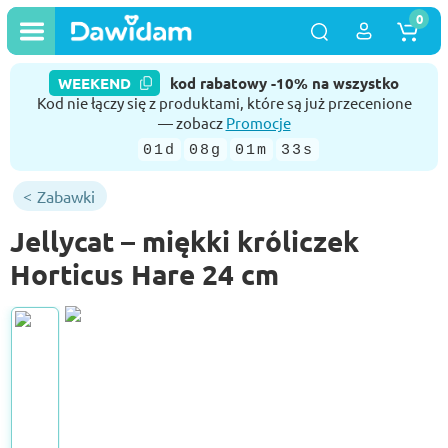
0
WEEKEND
kod rabatowy -10% na wszystko
Kod nie łączy się z produktami, które są już przecenione
— zobacz
Promocje
01d
08g
01m
32s
Zabawki
Jellycat – miękki króliczek
Horticus Hare 24 cm