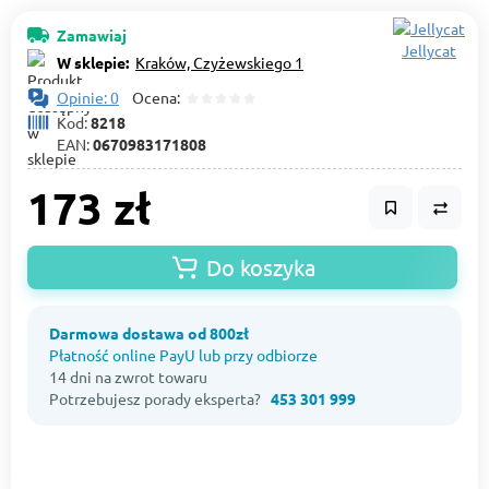
Zamawiaj
Jellycat
W sklepie:
Kraków, Czyżewskiego 1
Opinie: 0
Ocena:
Kod:
8218
EAN:
0670983171808
173 zł
Do koszyka
Darmowa dostawa od 800zł
Płatność online PayU lub przy odbiorze
14 dni na zwrot towaru
Potrzebujesz porady eksperta?
453 301 999