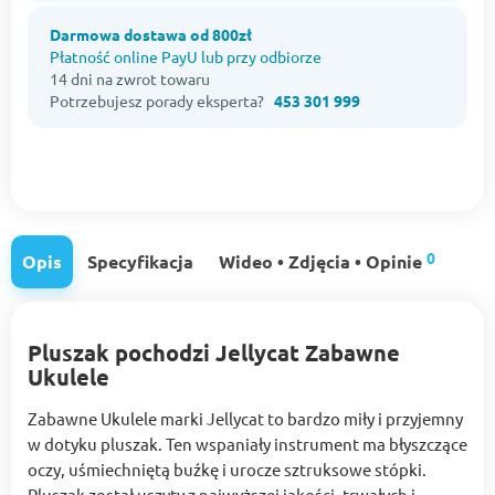
Darmowa dostawa od 800zł
Płatność online PayU lub przy odbiorze
14 dni na zwrot towaru
Potrzebujesz porady eksperta?
453 301 999
0
Opis
Specyfikacja
Wideo • Zdjęcia • Opinie
Pluszak pochodzi Jellycat Zabawne
Ukulele
Zabawne Ukulele marki Jellycat to bardzo miły i przyjemny
w dotyku pluszak. Ten wspaniały instrument ma błyszczące
oczy, uśmiechniętą buźkę i urocze sztruksowe stópki.
Pluszak został uszyty z najwyższej jakości, trwałych i