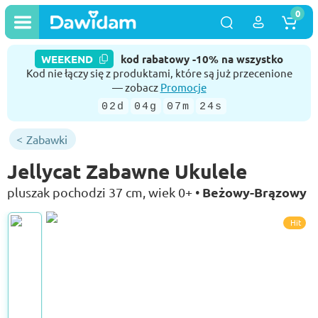
0
WEEKEND
kod rabatowy -10% na wszystko
Kod nie łączy się z produktami, które są już przecenione
— zobacz
Promocje
02d
04g
07m
24s
Zabawki
Jellycat Zabawne Ukulele
Beżowy-Brązowy
pluszak pochodzi 37 cm, wiek 0+ •
Hit