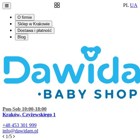
PL
UA
O firmie
Sklep w Krakowie
Dostawa i płatność
Blog
Pon-Sob 10:00-18:00
Kraków, Czyżewskiego 1
+48
453 301 999
info@dawidam.pl
1/5