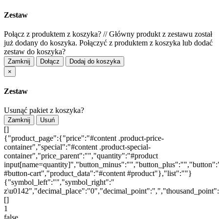
Zestaw
Połącz z produktem z koszyka?
//
Główny produkt z zestawu został
już dodany do koszyka. Połączyć z produktem z koszyka lub dodać
zestaw do koszyka?
Zamknij
Dołącz
Dodaj do koszyka
×
Zestaw
Usunąć pakiet z koszyka?
Zamknij
Usuń
[]
{"product_page":{"price":"#content .product-price-
container","special":"#content .product-special-
container","price_parent":"","quantity":"#product
input[name=quantity]","button_minus":"","button_plus":"","button":
#button-cart","product_data":"#content #product"},"list":""}
{"symbol_left":"","symbol_right":"
z\u0142","decimal_place":"0","decimal_point":",","thousand_point"
[]
1
false