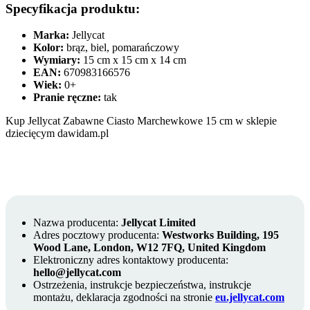
Specyfikacja produktu:
Marka:
Jellycat
Kolor:
brąz, biel, pomarańczowy
Wymiary:
15 cm x 15 cm x 14 cm
EAN:
670983166576
Wiek:
0+
Pranie ręczne:
tak
Kup Jellycat Zabawne Ciasto Marchewkowe 15 cm w sklepie
dziecięcym dawidam.pl
Nazwa producenta:
Jellycat Limited
Adres pocztowy producenta:
Westworks Building, 195
Wood Lane, London, W12 7FQ, United Kingdom
Elektroniczny adres kontaktowy producenta:
hello@jellycat.com
Ostrzeżenia, instrukcje bezpieczeństwa, instrukcje
montażu, deklaracja zgodności na stronie
eu.jellycat.com