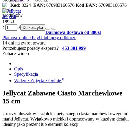
Kod:
8224
EAN:
670983166576
Kod EAN:
670983166576
Jellycat
189 zł
Do koszyka
Darmowa dostawa od 800zł
Płatność online PayU lub przy odbiorze
14 dni na zwrot towaru
Potrzebujesz porady eksperta?
453 301 999
Zobacz wideo
Opis
Specyfikacja
0
Wideo • Zdjęcia • Opinie
Jellycat Zabawne Ciasto Marchewkowe
15 cm
Uroczy pluszak w kształcie apetycznego ciasta marchewkowego od
marki Jellycat. Wyjątkowo miękki i dopracowany w każdym detalu,
idealny jako prezent lub element kolekcji.