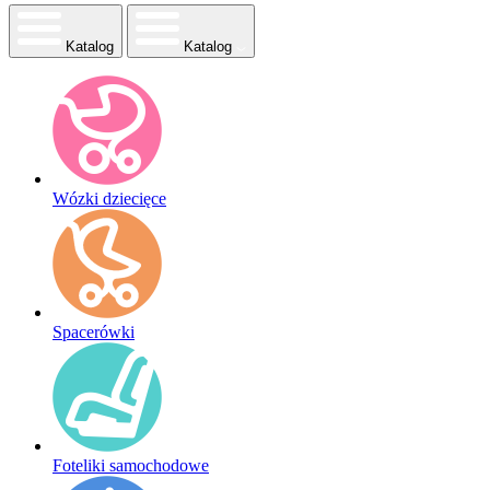
Katalog
Katalog
Wózki dziecięce
Spacerówki
Foteliki samochodowe