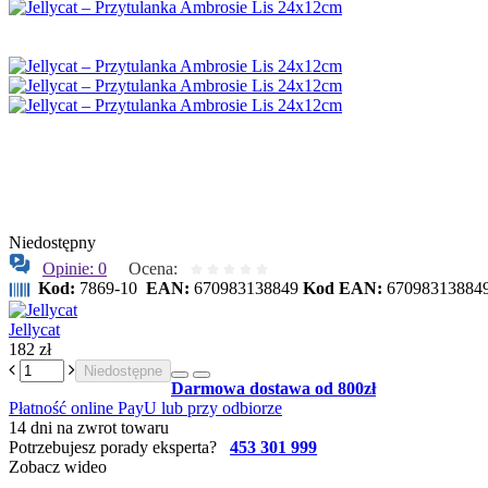
Niedostępny
Opinie: 0
Ocena:
Kod:
7869-10
EAN:
670983138849
Kod EAN:
67098313884
Jellycat
182 zł
Niedostępne
Darmowa dostawa od 800zł
Płatność online PayU lub przy odbiorze
14 dni na zwrot towaru
Potrzebujesz porady eksperta?
453 301 999
Zobacz wideo