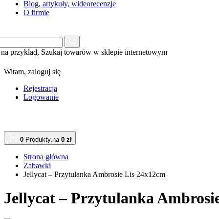
Blog, artykuły, wideorecenzje
O firmie
na przykład,
Szukaj towarów w sklepie internetowym
Witam,
zaloguj się
Rejestracja
Logowanie
0
Produkty,
na
0 zł
Strona główna
Zabawki
Jellycat – Przytulanka Ambrosie Lis 24x12cm
Jellycat – Przytulanka Ambrosi