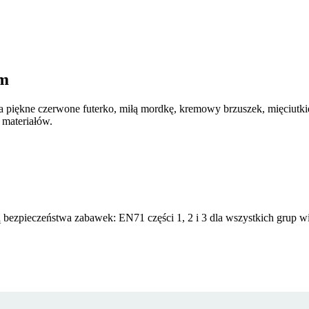
cm
a piękne czerwone futerko, miłą mordkę, kremowy brzuszek, mięciutkie 
i materiałów.
 bezpieczeństwa zabawek: EN71 części 1, 2 i 3 dla wszystkich grup wie