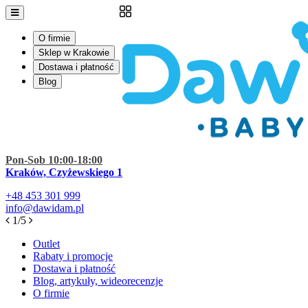
O firmie
Sklep w Krakowie
Dostawa i płatność
Blog
Pon-Sob 10:00-18:00
Kraków, Czyżewskiego 1
+48
453 301 999
info@dawidam.pl
1/5
Outlet
Rabaty i promocje
Dostawa i płatność
Blog, artykuły, wideorecenzje
O firmie