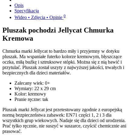
Opis
Specyfikacja
0
Wideo • Zdjęcia • Opinie
Pluszak pochodzi Jellycat Chmurka
Kremowa
Chmurka marki Jellycat to bardzo miły i przyjemny w dotyku
pluszak. Ma wspaniałe futerko kolorze kremowym, błyszczące
oczka, miłą buźkę i sztruksowe stópki. Można się z nią bawić i
przytulać. Pluszak został uszyty z najwyższej jakości, trwałych i
bezpiecznych dla dzieci materiałów.
Zalecany wiek: 0+
Wymiary: 22 x 29 cm
Kolor: kremowy
Pranie ręczne: tak
Pluszak marki Jellycat jest przetestowany zgodnie z europejską
normą bezpieczeństwa zabawek: EN71 części 1, 2 i 3 dla
wszystkich grup wiekowych. Nadaje się dla dzieci od urodzenia.
Prać tylko ręcznie, nie suszyć w suszarce, czyścić chemicznie ani
prasować.