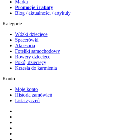
Marka
Promocje i rabaty
Blog / aktualności / artykuły
Kategorie
Wózki dziecięce
Spacerówki
Akcesoria
Foteliki samochodowy
Rowery dziecięce
Pokój dziecięcy
Krzesła do karmienia
Konto
Moje konto
Historia zamówień
Lista życzeń