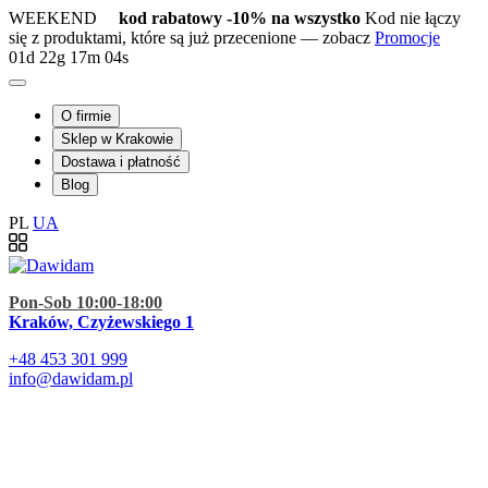
WEEKEND
kod rabatowy -10% na wszystko
Kod nie łączy
się z produktami, które są już przecenione — zobacz
Promocje
01d
22g
17m
03s
O firmie
Sklep w Krakowie
Dostawa i płatność
Blog
PL
UA
Pon-Sob 10:00-18:00
Kraków, Czyżewskiego 1
+48
453 301 999
info@dawidam.pl