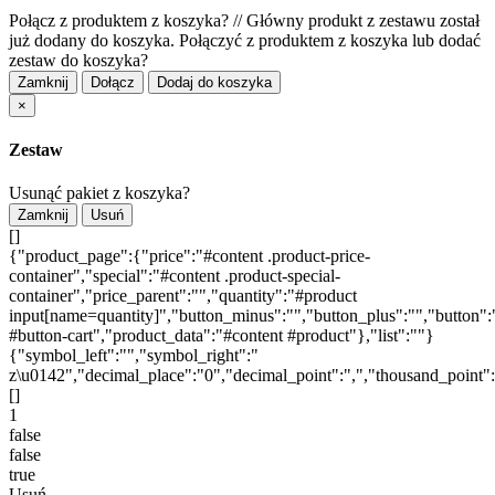
Połącz z produktem z koszyka?
//
Główny produkt z zestawu został
już dodany do koszyka. Połączyć z produktem z koszyka lub dodać
zestaw do koszyka?
Zamknij
Dołącz
Dodaj do koszyka
×
Zestaw
Usunąć pakiet z koszyka?
Zamknij
Usuń
[]
{"product_page":{"price":"#content .product-price-
container","special":"#content .product-special-
container","price_parent":"","quantity":"#product
input[name=quantity]","button_minus":"","button_plus":"","button":
#button-cart","product_data":"#content #product"},"list":""}
{"symbol_left":"","symbol_right":"
z\u0142","decimal_place":"0","decimal_point":",","thousand_point"
[]
1
false
false
true
Usuń