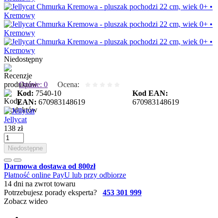
Niedostępny
Opinie: 0
Ocena:
Kod:
7540-10
Kod EAN:
EAN:
670983148619
670983148619
Jellycat
138 zł
Niedostępne
Darmowa dostawa od 800zł
Płatność online PayU lub przy odbiorze
14 dni na zwrot towaru
Potrzebujesz porady eksperta?
453 301 999
Zobacz wideo