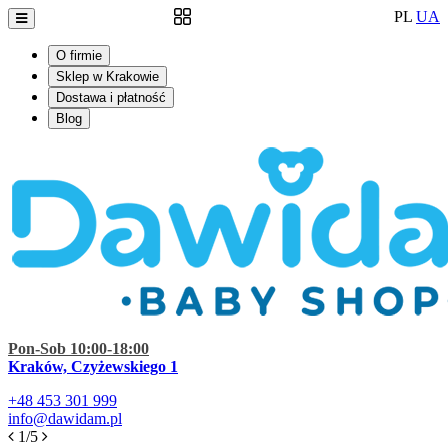
PL
UA
O firmie
Sklep w Krakowie
Dostawa i płatność
Blog
Pon-Sob 10:00-18:00
Kraków, Czyżewskiego 1
+48
453 301 999
info@dawidam.pl
1/5