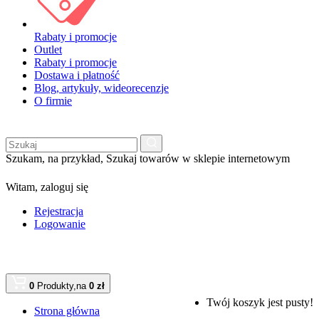
Rabaty i promocje
Outlet
Rabaty i promocje
Dostawa i płatność
Blog, artykuły, wideorecenzje
O firmie
Szukam, na przykład,
Szukaj towarów w sklepie internetowym
Witam,
zaloguj się
Rejestracja
Logowanie
0
Produkty,
na
0 zł
Twój koszyk jest pusty!
Strona główna