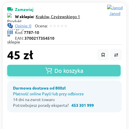
Zamawiaj
Janod
W sklepie:
Kraków, Czyżewskiego 1
Opinie: 0
Ocena:
Kod:
7787-10
EAN:
3700217354510
45 zł
Do koszyka
Darmowa dostawa od 800zł
Płatność online PayU lub przy odbiorze
14 dni na zwrot towaru
Potrzebujesz porady eksperta?
453 301 999