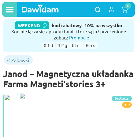
0
WEEKEND
kod rabatowy -10% na wszystko
Kod nie łączy się z produktami, które są już przecenione
— zobacz
Promocje
01d
12g
55m
05s
Zabawki
Janod – Magnetyczna układanka
Farma Magneti'stories 3+
Bestseller
Hit