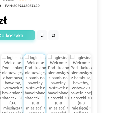
9
EAN:
8029448087420
zł
Do koszyka