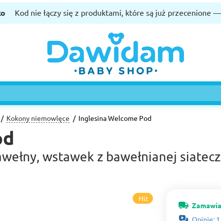
ko
Kod nie łączy się z produktami, które są już przecenione 
Kokony niemowlęce
Inglesina Welcome Pod
od
ełny, wstawek z bawełnianej siateczk
Hit
Zamawia
Opinie: 1