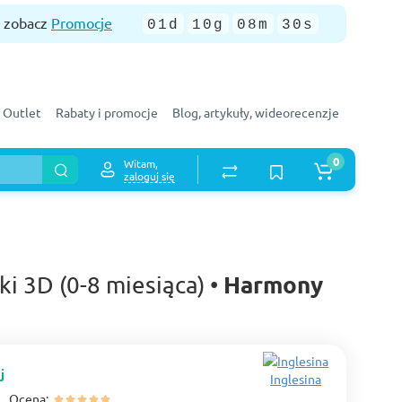
— zobacz
Promocje
01d
10g
08m
29s
Outlet
Rabaty i promocje
Blog, artykuły, wideorecenzje
0
Witam,
zaloguj się
Harmony
i 3D (0-8 miesiąca) •
j
Inglesina
Ocena: