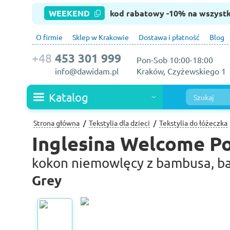
WEEKEND
kod rabatowy -10% na wszyst
O firmie
Sklep w Krakowie
Dostawa i płatność
Blog
+48
453 301 999
Pon-Sob 10:00-18:00
info@dawidam.pl
Kraków, Czyżewskiego 1
Katalog
Strona główna
Tekstylia dla dzieci
Tekstylia do łóżeczka
Inglesina Welcome P
kokon niemowlęcy z bambusa, baw
Grey