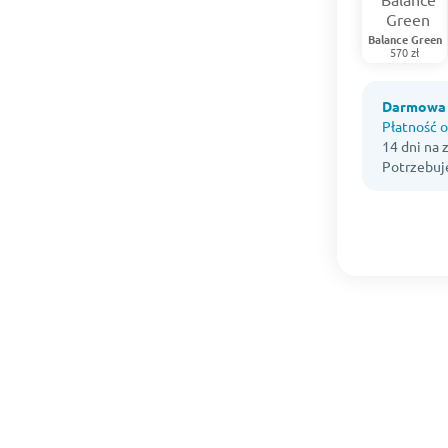
Balance Green
570 zł
Darmowa 
Płatność o
14 dni na
Potrzebuj