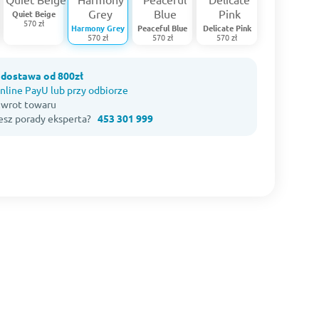
Quiet Beige
570 zł
Harmony Grey
Peaceful Blue
Delicate Pink
570 zł
570 zł
570 zł
dostawa od 800zł
nline PayU lub przy odbiorze
 zwrot towaru
esz porady eksperta?
453 301 999