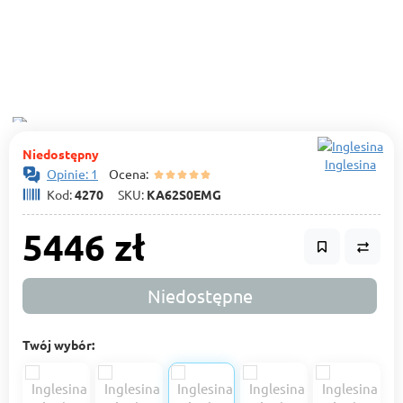
Niedostępny
Inglesina
Opinie: 1
Ocena:
Kod:
4270
SKU:
KA62S0EMG
5446 zł
Niedostępne
Twój wybór: