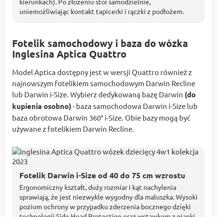
kierunkach). Po złożeniu stoi samodzielnie,
uniemożliwiając kontakt tapicerki i rączki z podłożem.
Fotelik samochodowy i baza do wózka
Inglesina Aptica Quattro
Model Aptica dostępny jest w wersji Quattro również z
najnowszym fotelikiem samochodowym Darwin Recline
lub Darwin i-Size. Wybierz dedykowaną bazę Darwin
(do
kupienia osobno)
- baza samochodowa Darwin i-Size lub
baza obrotowa Darwin 360° i-Size. Obie bazy mogą być
używane z fotelikiem Darwin Recline.
Fotelik Darwin i-Size od 40 do 75 cm wzrostu
Ergonomiczny kształt, duży rozmiar i kąt nachylenia
sprawiają, że jest niezwykle wygodny dla maluszka. Wysoki
poziom ochrony w przypadku zderzenia bocznego dzięki
technologii Side Head Protection oraz wstawkom z pianki