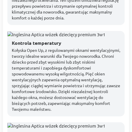
niezależnego otwierania. Ten system umożliwia regulację
przepływu powietrza i utrzymanie optymalnej kontroli
klimatycznej dla noworodka, gwarantując maksymalny
komfort o każdej porze dnia.
Kontrola temperatury
Kołyska Open Up, z regulowanymi oknami wentylacyjnymi,
tworzy idealne warunki dla Twojego noworodka. Chroni
dziecko przed zbyt wysokimi lub zbyt niskimi
temperaturami i zapobiega dyskomfortowi
spowodowanemu wysoką wilgotnością. Pięć okien
wentylacyjnych zapewnia optymalną wentylację,
sprzyjając ciągłej wymianie powietrza i utrzymując zawsze
komfortowe środowisko. Dzięki niezależnej kontroli
każdego okna, możesz dostosować wentylację do
bieżących potrzeb, zapewniając maksymalny komfort
Twojemu maleństwu.