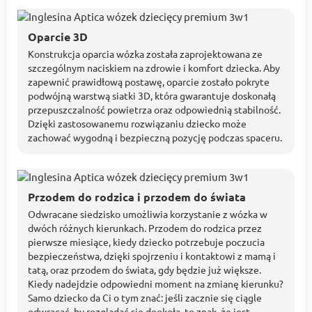
Oparcie 3D
Konstrukcja oparcia wózka została zaprojektowana ze
szczególnym naciskiem na zdrowie i komfort dziecka. Aby
zapewnić prawidłową postawę, oparcie zostało pokryte
podwójną warstwą siatki 3D, która gwarantuje doskonałą
przepuszczalność powietrza oraz odpowiednią stabilność.
Dzięki zastosowanemu rozwiązaniu dziecko może
zachować wygodną i bezpieczną pozycję podczas spaceru.
Przodem do rodzica i przodem do świata
Odwracane siedzisko umożliwia korzystanie z wózka w
dwóch różnych kierunkach. Przodem do rodzica przez
pierwsze miesiące, kiedy dziecko potrzebuje poczucia
bezpieczeństwa, dzięki spojrzeniu i kontaktowi z mamą i
tatą, oraz przodem do świata, gdy będzie już większe.
Kiedy nadejdzie odpowiedni moment na zmianę kierunku?
Samo dziecko da Ci o tym znać: jeśli zacznie się ciągle
odwracać, by rozglądać się dookoła, to znak, że jest