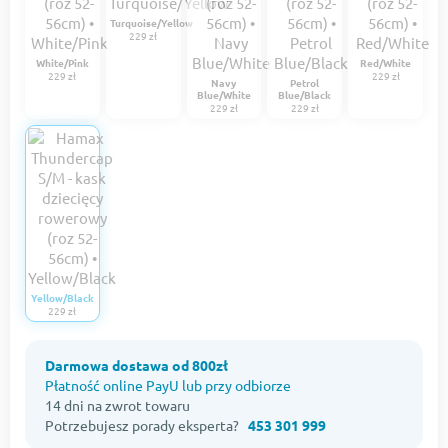
Turquoise/Yellow
229 zł
White/Pink
Red/White
229 zł
229 zł
Navy
Petrol
Blue/White
Blue/Black
229 zł
229 zł
Yellow/Black
229 zł
Darmowa dostawa od 800zł
Płatność online PayU lub przy odbiorze
14 dni na zwrot towaru
Potrzebujesz porady eksperta?
453 301 999