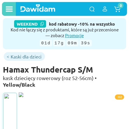
0
WEEKEND
kod rabatowy -10% na wszystko
Kod nie łączy się z produktami, które są już przecenione
— zobacz
Promocje
01d
17g
09m
39s
Kaski dla dzieci
Hamax Thundercap S/M
kask dziecięcy rowerowy (roz 52-56cm) •
Yellow/Black
Hit