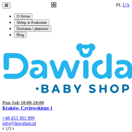
PL
UA
O firmie
Sklep w Krakowie
Dostawa i płatność
Blog
Pon-Sob 10:00-18:00
Kraków, Czyżewskiego 1
+48
453 301 999
info@dawidam.pl
1/5