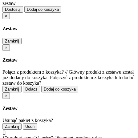
zestaw.
Dostosuj
Dodaj do koszyka
×
Zestaw
Zamknij
×
Zestaw
Połącz z produktem z koszyka?
//
Główny produkt z zestawu został
już dodany do koszyka. Połączyć z produktem z koszyka lub dodać
zestaw do koszyka?
Zamknij
Dołącz
Dodaj do koszyka
×
Zestaw
Usunąć pakiet z koszyka?
Zamknij
Usuń
[]
{"product_page":{"price":"#content .product-price-