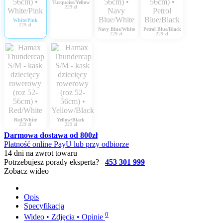
Turquoise/Yellow
229 zł
White/Pink
229 zł
Navy Blue/White
Petrol Blue/Black
229 zł
229 zł
Red/White
Yellow/Black
229 zł
229 zł
Darmowa dostawa od 800zł
Płatność online PayU lub przy odbiorze
14 dni na zwrot towaru
Potrzebujesz porady eksperta?
453 301 999
Zobacz wideo
Opis
Specyfikacja
0
Wideo • Zdjęcia • Opinie