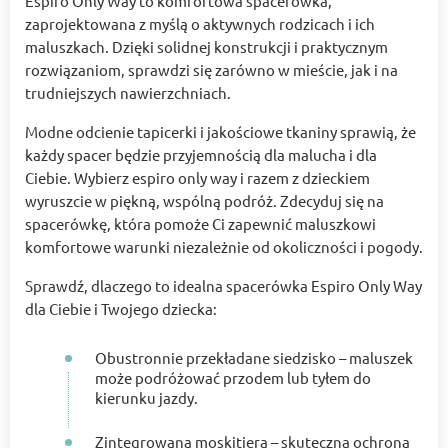
Espiro Only Way to komfortowa spacerówka,
zaprojektowana z myślą o aktywnych rodzicach i ich
maluszkach. Dzięki solidnej konstrukcji i praktycznym
rozwiązaniom, sprawdzi się zarówno w mieście, jak i na
trudniejszych nawierzchniach.
Modne odcienie tapicerki i jakościowe tkaniny sprawią, że
każdy spacer będzie przyjemnością dla malucha i dla
Ciebie. Wybierz espiro only way i razem z dzieckiem
wyruszcie w piękną, wspólną podróż. Zdecyduj się na
spacerówkę, która pomoże Ci zapewnić maluszkowi
komfortowe warunki niezależnie od okoliczności i pogody.
Sprawdź, dlaczego to idealna spacerówka Espiro Only Way
dla Ciebie i Twojego dziecka:
Obustronnie przekładane siedzisko – maluszek
może podróżować przodem lub tyłem do
kierunku jazdy.
Zintegrowana moskitiera – skuteczna ochrona