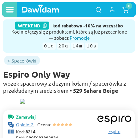
0
WEEKEND
kod rabatowy -10% na wszystko
Kod nie łączy się z produktami, które są już przecenione
— zobacz
Promocje
01d
20g
14m
10s
Spacerówki
Espiro Only Way
wózek spacerowy z dużymi kołami / spacerówka z
529 Sahara Beige
przekładanym siedziskiem •
Zamawiaj
Opinie: 2
Ocena:
Espiro
Kod:
8214
EAN:
5905683802031