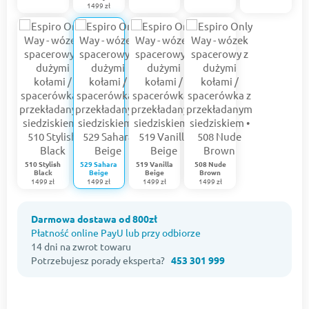
1499 zł
510 Stylish
529 Sahara
519 Vanilla
508 Nude
Black
Beige
Beige
Brown
1499 zł
1499 zł
1499 zł
1499 zł
Darmowa dostawa od 800zł
Płatność online PayU lub przy odbiorze
14 dni na zwrot towaru
Potrzebujesz porady eksperta?
453 301 999