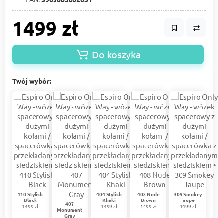
1499 zł
Do koszyka
Twój wybór:
410 Stylish
404 Stylish
408 Nude
309 Smokey
Black
Khaki
Brown
Taupe
407
1499 zł
1499 zł
1499 zł
1499 zł
Monument
Gray