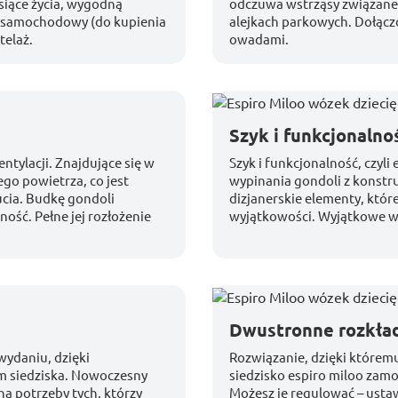
siące życia, wygodną
odczuwa wstrząsy związane 
k samochodowy (do kupienia
alejkach parkowych. Dołącz
telaż.
owadami.
Szyk i funkcjonalno
tylacji. Znajdujące się w
Szyk i funkcjonalność, czyl
ego powietrza, co jest
wypinania gondoli z konstru
cia. Budkę gondoli
dizjanerskie elementy, któr
lność. Pełne jej rozłożenie
wyjątkowości. Wyjątkowe wy
Dwustronne rozkład
wydaniu, dzięki
Rozwiązanie, dzięki którem
m siedziska. Nowoczesny
siedzisko espiro miloo zamo
a potrzeby tych, którzy
Możesz je regulować – ustawi