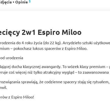
5
djęcia • Opinie
cięcy 2w1 Espiro Miloo
odzenia do 4 roku życia (do 22 kg). Arcydzieło sztuki użytkow
mium – pokochasz luksus spacerów z Espiro Miloo.
ddającej ducha klasycznej awangardy. To wózek klasy premium – 
ruje coś więcej niż tylko atrakcyjny wygląd – to zaawansowana
e rozwiązania sprawiają, że codzienne spacery stają się rytuałem
hwil.
rów z Espiro Miloo!