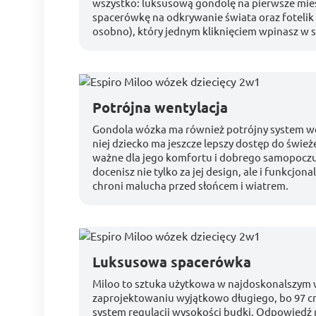
wszystko: luksusową gondolę na pierwsze mie
spacerówkę na odkrywanie świata oraz foteli
osobno), który jednym kliknięciem wpinasz w s
Potrójna wentylacja
Gondola wózka ma również potrójny system wen
niej dziecko ma jeszcze lepszy dostęp do śwież
ważne dla jego komfortu i dobrego samopoczu
docenisz nie tylko za jej design, ale i funkcjona
chroni malucha przed słońcem i wiatrem.
Luksusowa spacerówka
Miloo to sztuka użytkowa w najdoskonalszym 
zaprojektowaniu wyjątkowo długiego, bo 97 c
system regulacji wysokości budki. Odpowiedź n