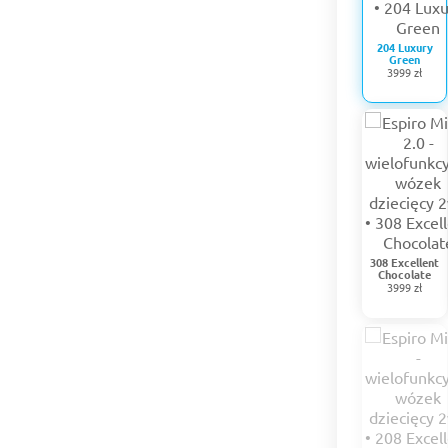
204 Luxury
Green
3999 zł
308 Excellent
Chocolate
3999 zł