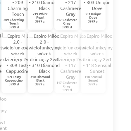
219 White
303 Unique
Pearl
Dove
209 Charming
217 Cashmere
3999 zł
3999 zł
Touch
Gray
3999 zł
3999 zł
309 Tasty
310 Diamond
118 Sensual
Cappuccino
Black
Sunset
117 Cashmere
3999 zł
3999 zł
3999 zł
Gray
3999 zł