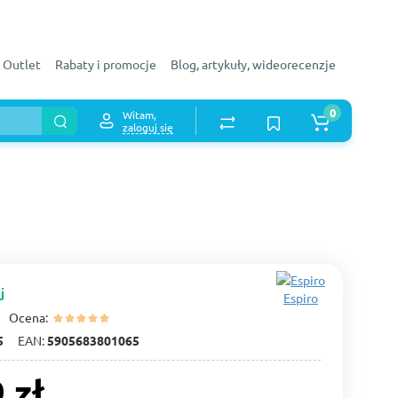
Outlet
Rabaty i promocje
Blog, artykuły, wideorecenzje
0
Witam,
zaloguj się
j
Espiro
Ocena:
5
EAN:
5905683801065
 zł