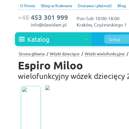
O firmie
Sklep w Krakowie
Dostawa i płatność
Blog
+48
453 301 999
Pon-Sob 10:00-18:00
info@dawidam.pl
Kraków, Czyżewskiego 1
Katalog
Strona główna
Wózki dziecięce
Wózki wielofunkcyjne
Espiro Miloo
wielofunkcyjny wózek dziecięcy