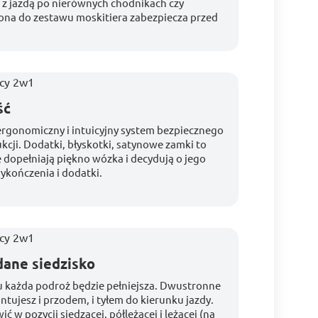
z jazdą po nierównych chodnikach czy
ona do zestawu moskitiera zabezpiecza przed
ść
i ergonomiczny i intuicyjny system bezpiecznego
kcji. Dodatki, błyskotki, satynowe zamki to
e dopełniają piękno wózka i decydują o jego
kończenia i dodatki.
ane siedzisko
u każda podroż będzie pełniejsza. Dwustronne
ntujesz i przodem, i tyłem do kierunku jazdy.
ć w pozycji siedzącej, półleżącej i leżącej (na