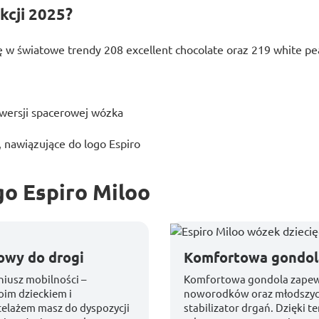
kcji 2025?
 w światowe trendy 208 excellent chocolate oraz 219 white pe
 wersji spacerowej wózka
nawiązujące do logo Espiro
o Espiro Miloo
owy do drogi
Komfortowa gondol
niusz mobilności –
Komfortowa gondola zapewn
oim dzieckiem i
noworodków oraz młodszyc
stelażem masz do dyspozycji
stabilizator drgań. Dzięki 