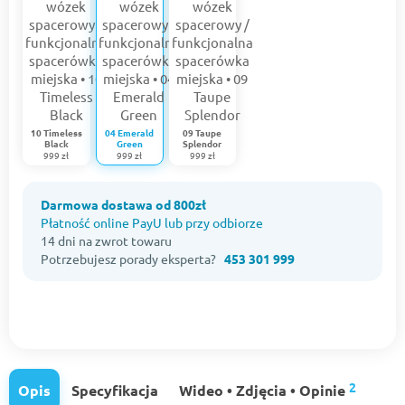
10 Timeless
04 Emerald
09 Taupe
Black
Green
Splendor
999 zł
999 zł
999 zł
Darmowa dostawa od 800zł
Płatność online PayU lub przy odbiorze
14 dni na zwrot towaru
Potrzebujesz porady eksperta?
453 301 999
2
Opis
Specyfikacja
Wideo • Zdjęcia • Opinie