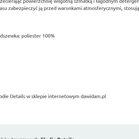
rzecierając powierzchnię wilgotną szmatką i łagodnym detergent
zasu zabezpieczyć ją przed warunkami atmosferycznymi, stosuj
odszewka: poliester 100%
odie Details w sklepie internetowym dawidam.pl