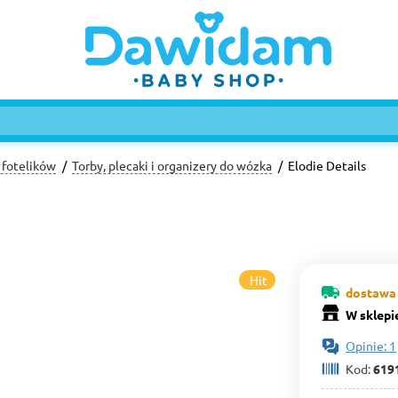
 fotelików
Torby, plecaki i organizery do wózka
Elodie Details
Hit
dostawa 
W sklepi
Opinie: 1
Kod:
619