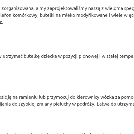
e zorganizowana, a my zaprojektowaliśmy naszą z wieloma spe
telefon komórkowy, butelki na mleko modyfikowane i wiele więc
z.
utrzymać butelkę dziecka w pozycji pionowej i w stałej temper
osić ją na ramieniu lub przymocuj do kierownicy wózka za pom
ania do szybkiej zmiany pieluchy w podróży. Łatwa do utrzyma