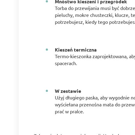
Mnóstwo kieszeni i przegródek
Torba do przewijania musi być dobrz
pieluchy, mokre chusteczki, klucze, 
potrzebujesz, kiedy tego potrzebujes
Kieszeń termiczna
Termo-kieszonka zaprojektowana, aby 
spacerach.
W zestawie
Użyj długiego paska, aby wygodnie n
wyściełana przenośna mata do przewij
prać w pralce.