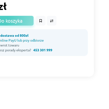
zł
Do koszyka
dostawa od 800zł
nline PayU lub przy odbiorze
 zwrot towaru
esz porady eksperta?
453 301 999