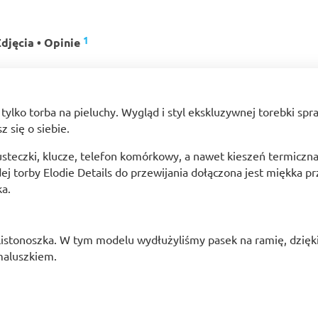
1
djęcia • Opinie
 tylko torba na pieluchy. Wygląd i styl ekskluzywnej torebki spr
 się o siebie.
usteczki, klucze, telefon komórkowy, a nawet kieszeń termicz
 torby Elodie Details do przewijania dołączona jest miękka pr
ka.
 listonoszka. W tym modelu wydłużyliśmy pasek na ramię, dzię
maluszkiem.