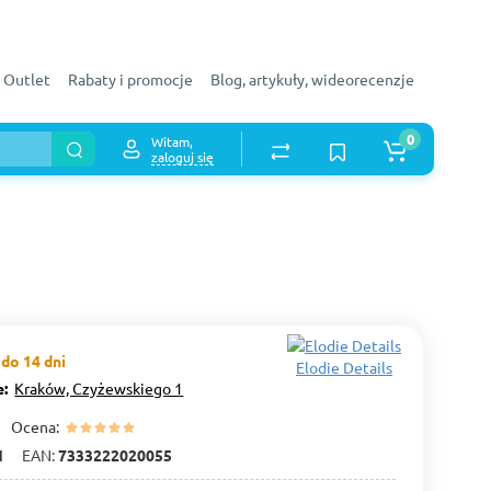
Outlet
Rabaty i promocje
Blog, artykuły, wideorecenzje
0
Witam,
zaloguj się
do 14 dni
Elodie Details
e:
Kraków, Czyżewskiego 1
Ocena:
1
EAN:
7333222020055