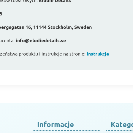
naków towarowych:
Elodie Details
AB
ergsgatan 16, 11144 Stockholm, Sweden
ucenta:
info@elodiedetails.se
eństwa produktu i instrukcje na stronie:
Instrukcje
Informacje
Kateg