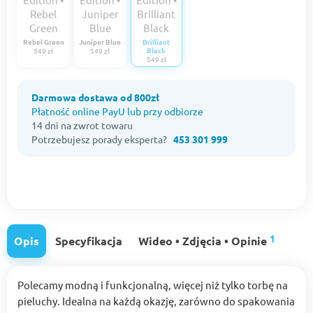
Rebel Green
Juniper Blue
Brilliant
Black
549 zł
549 zł
549 zł
Darmowa dostawa od 800zł
Płatność online PayU lub przy odbiorze
14 dni na zwrot towaru
Potrzebujesz porady eksperta?
453 301 999
1
Opis
Specyfikacja
Wideo • Zdjęcia • Opinie
Polecamy modną i funkcjonalną, więcej niż tylko torbę na
pieluchy. Idealna na każdą okazję, zarówno do spakowania