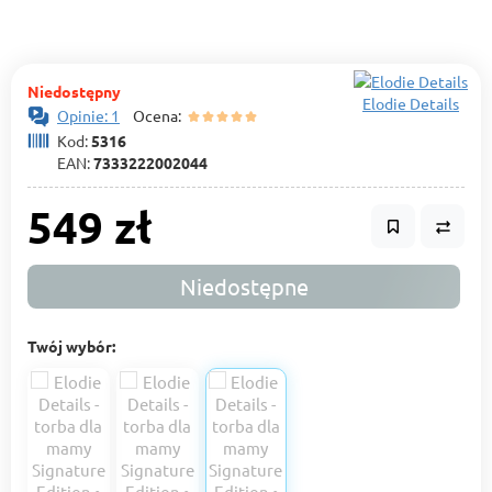
Niedostępny
Elodie Details
Opinie: 1
Ocena:
Kod:
5316
EAN:
7333222002044
549 zł
Niedostępne
Twój wybór: