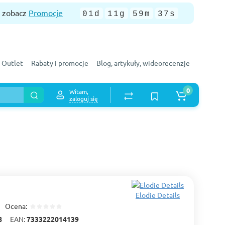
— zobacz
Promocje
01d
11g
59m
36s
Outlet
Rabaty i promocje
Blog, artykuły, wideorecenzje
0
Witam,
zaloguj się
Elodie Details
Ocena:
8
EAN:
7333222014139