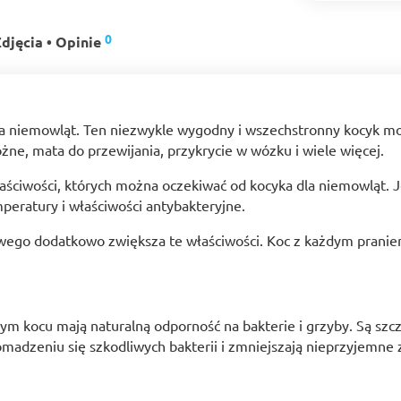
0
djęcia • Opinie
dla niemowląt. Ten niezwykle wygodny i wszechstronny kocyk m
żne, mata do przewijania, przykrycie w wózku i wiele więcej.
iwości, których można oczekiwać od kocyka dla niemowląt. Jest
peratury i właściwości antybakteryjne.
go dodatkowo zwiększa te właściwości. Koc z każdym praniem st
 kocu mają naturalną odporność na bakterie i grzyby. Są szc
madzeniu się szkodliwych bakterii i zmniejszają nieprzyjemne 