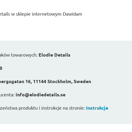
tails w sklepie internetowym Dawidam
naków towarowych:
Elodie Details
AB
ergsgatan 16, 11144 Stockholm, Sweden
ucenta:
info@elodiedetails.se
eństwa produktu i instrukcje na stronie:
Instrukcje