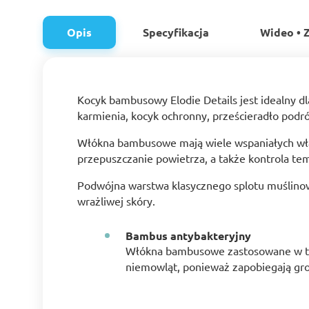
Opis
Specyfikacja
Wideo • Z
Kocyk bambusowy Elodie Details jest idealny 
karmienia, kocyk ochronny, prześcieradło podró
Włókna bambusowe mają wiele wspaniałych właśc
przepuszczanie powietrza, a także kontrola tem
Podwójna warstwa klasycznego splotu muślinowe
wrażliwej skóry.
Bambus antybakteryjny
Włókna bambusowe zastosowane w tym
niemowląt, ponieważ zapobiegają gro