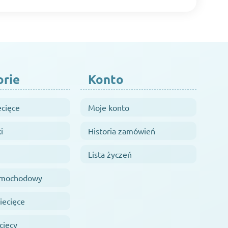
orie
Konto
ecięce
Moje konto
i
Historia zamówień
Lista życzeń
samochodowy
iecięce
cięcy