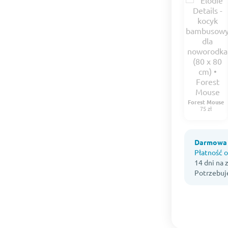
Forest Mouse
75 zł
Darmowa 
Płatność o
14 dni na
Potrzebuj