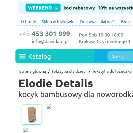
WEEKEND
kod rabatowy -10% na wszyst
O firmie
Sklep w Krakowie
Dostawa i płatność
Blog
+48
453 301 999
Pon-Sob 10:00-18:00
info@dawidam.pl
Kraków, Czyżewskiego 1
Katalog
Strona główna
Tekstylia dla dzieci
Tekstylia do łóżeczka
Elodie Details
kocyk bambusowy dla noworodka 