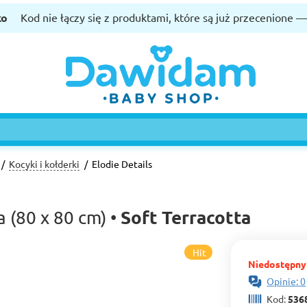
ko
Kod nie łączy się z produktami, które są już przecenione 
Kocyki i kołderki
Elodie Details
Soft Terracotta
(80 x 80 cm) •
Hit
Niedostępny
Opinie: 0
Kod:
536