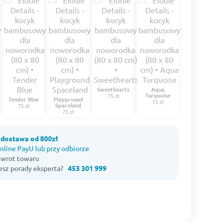
Sweethearts
Aqua
Turquoise
75 zł
Tender Blue
Playground
75 zł
Spaceland
75 zł
75 zł
dostawa od 800zł
nline PayU lub przy odbiorze
 zwrot towaru
esz porady eksperta?
453 301 999