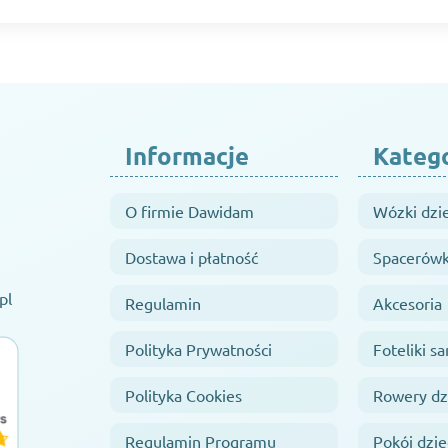
Informacje
Kateg
O firmie Dawidam
Wózki dzi
Dostawa i płatność
Spacerówk
pl
Regulamin
Akcesoria
Polityka Prywatności
Foteliki 
Polityka Cookies
Rowery dz
Regulamin Programu
Pokój dzie