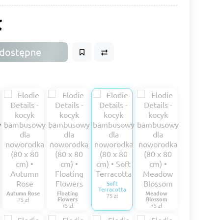
ł
dostępne
Soft
Terracotta
Autumn Rose
Floating
Meadow
75 zł
Flowers
Blossom
75 zł
75 zł
75 zł