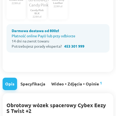
Leather
2299 zł
2299 zł
Candy Pink
BLK
2299 zł
Darmowa dostawa od 800zł
Płatność online PayU lub przy odbiorze
14 dni na zwrot towaru
Potrzebujesz porady eksperta?
453 301 999
1
Opis
Specyfikacja
Wideo • Zdjęcia • Opinie
Obrotowy wózek spacerowy Cybex Eezy
S Twist +2