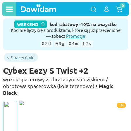
0
WEEKEND
kod rabatowy -10% na wszystko
Kod nie łączy się z produktami, które są już przecenione
— zobacz
Promocje
02d
00g
04m
12s
Spacerówki
Cybex Eezy S Twist +2
wózek spacerowy z obracanym siedziskiem /
Magic
obrotowa spacerówka (koła terenowe) •
Black
Hit