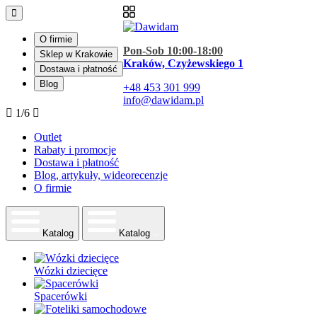
O firmie
Pon-Sob 10:00-18:00
Sklep w Krakowie
Kraków, Czyżewskiego 1
Dostawa i płatność
Blog
+48
453 301 999
info@dawidam.pl
1/6
Outlet
Rabaty i promocje
Dostawa i płatność
Blog, artykuły, wideorecenzje
O firmie
Katalog
Katalog
Wózki dziecięce
Spacerówki