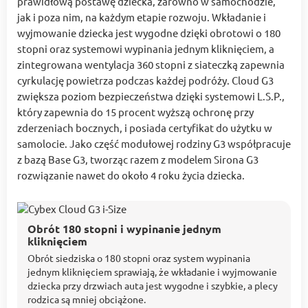
prawidłową postawę dziecka, zarówno w samochodzie,
jak i poza nim, na każdym etapie rozwoju. Wkładanie i
wyjmowanie dziecka jest wygodne dzięki obrotowi o 180
stopni oraz systemowi wypinania jednym kliknięciem, a
zintegrowana wentylacja 360 stopni z siateczką zapewnia
cyrkulację powietrza podczas każdej podróży. Cloud G3
zwiększa poziom bezpieczeństwa dzięki systemowi L.S.P.,
który zapewnia do 15 procent wyższą ochronę przy
zderzeniach bocznych, i posiada certyfikat do użytku w
samolocie. Jako część modułowej rodziny G3 współpracuje
z bazą Base G3, tworząc razem z modelem Sirona G3
rozwiązanie nawet do około 4 roku życia dziecka.
Obrót 180 stopni i wypinanie jednym
kliknięciem
Obrót siedziska o 180 stopni oraz system wypinania
jednym kliknięciem sprawiają, że wkładanie i wyjmowanie
dziecka przy drzwiach auta jest wygodne i szybkie, a plecy
rodzica są mniej obciążone.