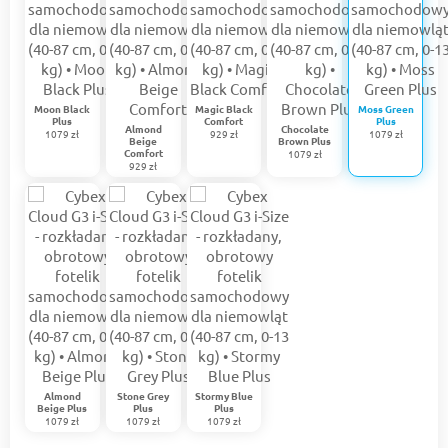
Moon Black
Magic Black
Moss Green
Plus
Comfort
Plus
Almond
Chocolate
1079 zł
929 zł
1079 zł
Beige
Brown Plus
Comfort
1079 zł
929 zł
Almond
Stone Grey
Stormy Blue
Beige Plus
Plus
Plus
1079 zł
1079 zł
1079 zł