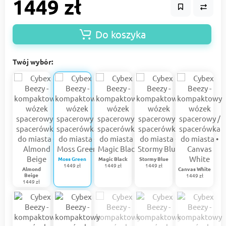
1449 zł
Do koszyka
Twój wybór:
Moss Green
Magic Black
Stormy Blue
1449 zł
1449 zł
1449 zł
Almond
Canvas White
Beige
1449 zł
1449 zł