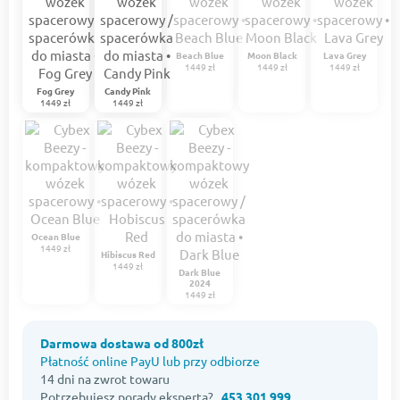
Beach Blue
Moon Black
Lava Grey
1449 zł
1449 zł
1449 zł
Fog Grey
Candy Pink
1449 zł
1449 zł
Ocean Blue
1449 zł
Hibiscus Red
1449 zł
Dark Blue
2024
1449 zł
Darmowa dostawa od 800zł
Płatność online PayU lub przy odbiorze
14 dni na zwrot towaru
Potrzebujesz porady eksperta?
453 301 999