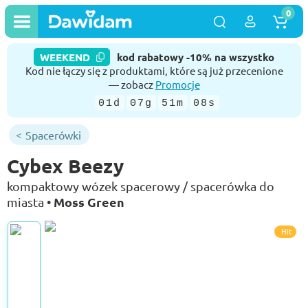
0
WEEKEND
kod rabatowy -10% na wszystko
Kod nie łączy się z produktami, które są już przecenione
— zobacz
Promocje
01d
07g
51m
07s
Spacerówki
Cybex Beezy
kompaktowy wózek spacerowy / spacerówka do
Moss Green
miasta •
Hit