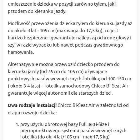
umieszczenie dziecka w pozycji zarówno tyłem, jak i
przodem do kierunku jazdy.
Możliwość przewożenia dziecka tyłem do kierunku jazdy aż
do około 4 lat - 105 cm (max waga do 17,5 kg); co jest
bardzo bezpieczne i gwarantuje najlepszą ochronę głowy i
szyi w razie wypadku lub nawet podczas gwałtownego
hamowania.
Alternatywnie można przewozić dziecko przodem do
kierunku jazdy (od 76 cm do 105 cm) używając 5
punktowych pasów wewnętrznych fotelika; od 100-150 cm
( około 3-4 lata) – fotelik samochodowy Chicco Bi-Seat Air
gwarantuje więcej autonomii dla starszych dzieci.
Dwa rodzaje instalacji
Chicco Bi-Seat Air w zależności od
etapu rozwoju dziecka:
przy użyciu obrotowej bazy Full 360 i-Size i
pięciopunktowego systemu pasów wewnętrznych
fotelika (do ok. 4 lat/105 cm – max 17,5 kg)