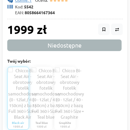
Opinie: 1
Ocena:
Kod:
5542
EAN:
8058664167364
1999 zł
Niedostępne
Twój wybór:
Black air
Teal blue
Graphite
1999 zł
1999 zł
1999 zł