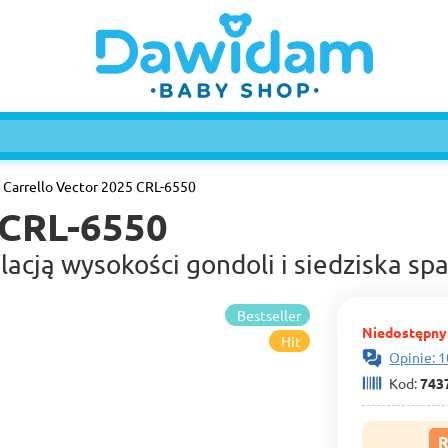
Carrello Vector 2025 CRL-6550
 CRL-6550
lacją wysokości gondoli i siedziska sp
Bestseller
Niedostępny
Hit
Opinie: 1
Kod:
743