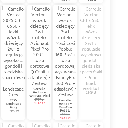
2999 zł
2999 zł
Carrello
Pearl Black
Vector +
2899 zł
Avionaut Pixel
4797 zł
2025
Carrello
4317 zł
Landscape
Vector +
Grey
MaxiCosi
Pebble
2999 zł
5257 zł
4731 zł