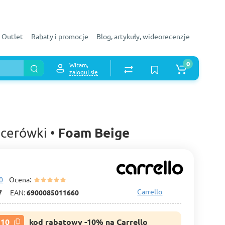
Outlet
Rabaty i promocje
Blog, artykuły, wideorecenzje
0
Witam,
zaloguj się
Foam Beige
acerówki •
0
Ocena:
Carrello
7
EAN:
6900085011660
R10
kod rabatowy -10% na Carrello