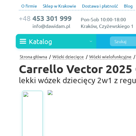
O firmie
Sklep w Krakowie
Dostawa i płatność
Blog
+48
453 301 999
Pon-Sob 10:00-18:00
info@dawidam.pl
Kraków, Czyżewskiego 1
Katalog
Strona główna
Wózki dziecięce
Wózki wielofunkcyjne
Carrello Vector 2025
lekki wózek dziecięcy 2w1 z regu