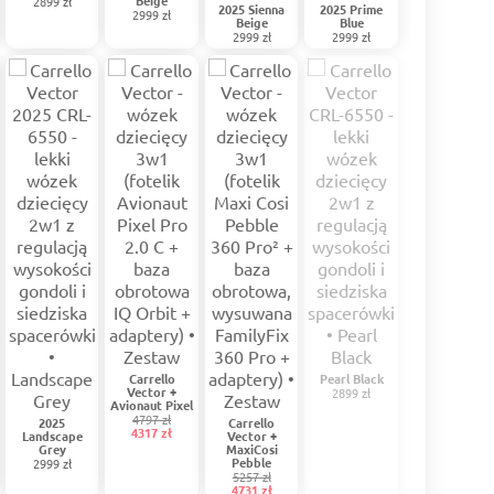
Beige
2899 zł
2025 Sienna
2025 Prime
2999 zł
Beige
Blue
2999 zł
2999 zł
Carrello
Pearl Black
Vector +
2899 zł
Avionaut Pixel
4797 zł
2025
Carrello
4317 zł
Landscape
Vector +
Grey
MaxiCosi
Pebble
2999 zł
5257 zł
4731 zł