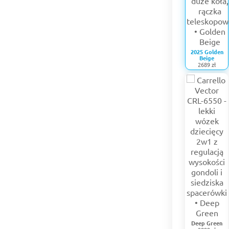
2025 Golden
Beige
2689 zł
Deep Green