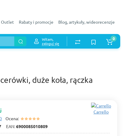
Outlet
Rabaty i promocje
Blog, artykuły, wideorecenzje
0
Witam,
zaloguj się
acerówki, duże koła, rączka
j
Carrello
0
Ocena:
7
EAN:
6900085010809