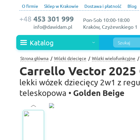
O firmie
Sklep w Krakowie
Dostawa i płatność
Blog
+48
453 301 999
Pon-Sob 10:00-18:00
info@dawidam.pl
Kraków, Czyżewskiego 1
Katalog
Strona główna
Wózki dziecięce
Wózki wielofunkcyjne
Carrello Vector 2025
lekki wózek dziecięcy 2w1 z regu
Golden Beige
teleskopowa •