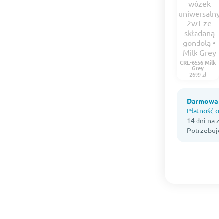
CRL-6556 Milk
Grey
2699 zł
Darmowa 
Płatność o
14 dni na
Potrzebuj