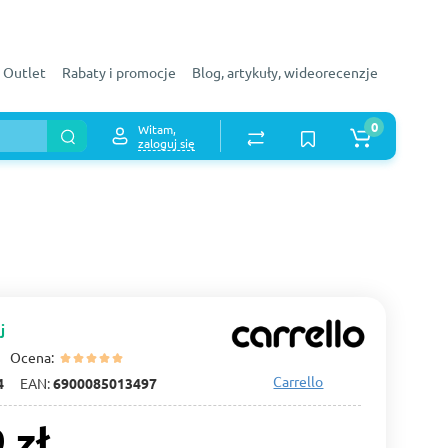
Outlet
Rabaty i promocje
Blog, artykuły, wideorecenzje
0
Witam,
zaloguj się
j
Ocena:
Carrello
4
EAN:
6900085013497
 zł