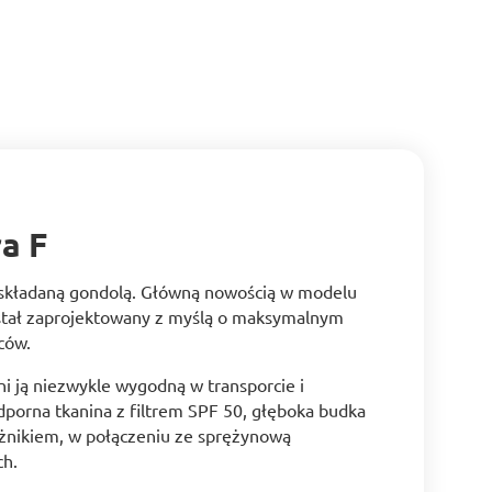
a F
 składaną gondolą. Główną nowością w modelu
został zaprojektowany z myślą o maksymalnym
ców.
i ją niezwykle wygodną w transporcie i
rna tkanina z filtrem SPF 50, głęboka budka
eżnikiem, w połączeniu ze sprężynową
ch.