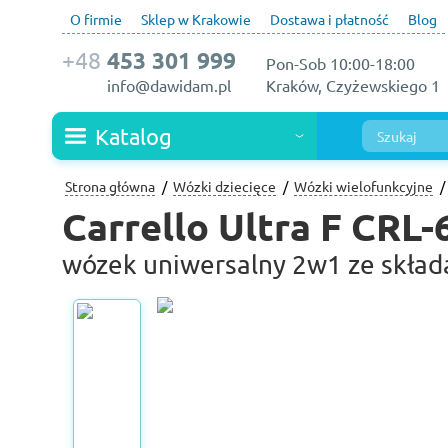
O firmie
Sklep w Krakowie
Dostawa i płatność
Blog
+48
453 301 999
Pon-Sob 10:00-18:00
info@dawidam.pl
Kraków, Czyżewskiego 1
Katalog
Strona główna
Wózki dziecięce
Wózki wielofunkcyjne
Carrello Ultra F CRL
wózek uniwersalny 2w1 ze skład