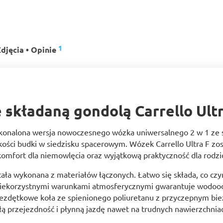
1
djęcia • Opinie
 składaną gondolą Carrello Ultr
oskonalona wersja nowoczesnego wózka uniwersalnego 2 w 1 ze
okości budki w siedzisku spacerowym. Wózek Carrello Ultra F 
 komfort dla niemowlęcia oraz wyjątkową praktyczność dla rodzi
a wykonana z materiałów łączonych. Łatwo się składa, co czyn
ekorzystnymi warunkami atmosferycznymi gwarantuje wodoodpo
 bezdętkowe koła ze spienionego poliuretanu z przyczepnym bi
ą przejezdność i płynną jazdę nawet na trudnych nawierzchnia