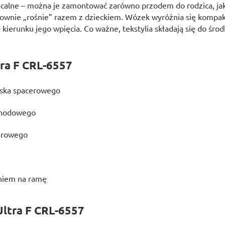
racalne – można je zamontować zarówno przodem do rodzica, jak 
słownie „rośnie” razem z dzieckiem. Wózek wyróżnia się komp
kierunku jego wpięcia. Co ważne, tekstylia składają się do śro
ra F CRL-6557
ziska spacerowego
chodowego
cerowego
niem na ramę
Ultra F CRL-6557