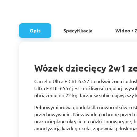
Opis
Specyfikacja
Wideo • Z
Wózek dziecięcy 2w1 ze
Carrello Ultra F CRL-6557 to odświeżona i ud
Ultra F CRL-6557 jest możliwość regulacji wys
obciążeniu do 22 kg, łącząc w sobie najwyższy
Pełnowymiarowa gondola dla noworodków został
przechowywaniu. Niezawodną ochronę przed ni
oraz ocieplane okrycie na nóżki. Innowacyjne,
amortyzacją każdego koła, zapewniają doskonał