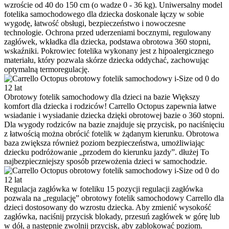
wzroście od 40 do 150 cm (o wadze 0 - 36 kg). Uniwersalny model
fotelika samochodowego dla dziecka doskonale łączy w sobie
wygodę, łatwość obsługi, bezpieczeństwo i nowoczesne
technologie. Ochrona przed uderzeniami bocznymi, regulowany
zagłówek, wkładka dla dziecka, podstawa obrotowa 360 stopni,
wskaźniki. Pokrowiec fotelika wykonany jest z hipoalergicznego
materiału, który pozwala skórze dziecka oddychać, zachowując
optymalną termoregulację.
Obrotowy fotelik samochodowy dla dzieci na bazie
Większy
komfort dla dziecka i rodziców! Carrello Octopus zapewnia łatwe
wsiadanie i wysiadanie dziecka dzięki obrotowej bazie o 360 stopni.
Dla wygody rodziców na bazie znajduje się przycisk, po naciśnięciu
z łatwością można obrócić fotelik w żądanym kierunku. Obrotowa
baza zwiększa również poziom bezpieczeństwa, umożliwiając
dziecku podróżowanie „przodem do kierunku jazdy”. dłużej To
najbezpieczniejszy sposób przewożenia dzieci w samochodzie.
Regulacja zagłówka w foteliku
15 pozycji regulacji zagłówka
pozwala na „regulację” obrotowy fotelik samochodowy Carrello dla
dzieci dostosowany do wzrostu dziecka. Aby zmienić wysokość
zagłówka, naciśnij przycisk blokady, przesuń zagłówek w górę lub
w dół, a następnie zwolnij przycisk, aby zablokować poziom.