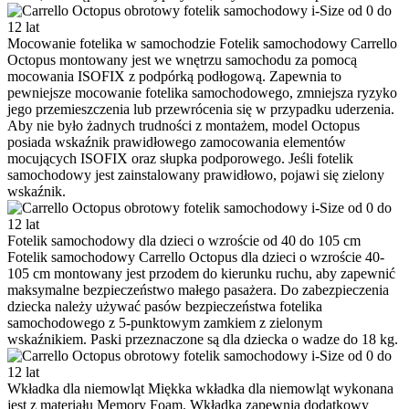
Mocowanie fotelika w samochodzie
Fotelik samochodowy Carrello
Octopus montowany jest we wnętrzu samochodu za pomocą
mocowania ISOFIX z podpórką podłogową. Zapewnia to
pewniejsze mocowanie fotelika samochodowego, zmniejsza ryzyko
jego przemieszczenia lub przewrócenia się w przypadku uderzenia.
Aby nie było żadnych trudności z montażem, model Octopus
posiada wskaźnik prawidłowego zamocowania elementów
mocujących ISOFIX oraz słupka podporowego. Jeśli fotelik
samochodowy jest zainstalowany prawidłowo, pojawi się zielony
wskaźnik.
Fotelik samochodowy dla dzieci o wzroście od 40 do 105 cm
Fotelik samochodowy Carrello Octopus dla dzieci o wzroście 40-
105 cm montowany jest przodem do kierunku ruchu, aby zapewnić
maksymalne bezpieczeństwo małego pasażera. Do zabezpieczenia
dziecka należy używać pasów bezpieczeństwa fotelika
samochodowego z 5-punktowym zamkiem z zielonym
wskaźnikiem. Paski przeznaczone są dla dziecka o wadze do 18 kg.
Wkładka dla niemowląt
Miękka wkładka dla niemowląt wykonana
jest z materiału Memory Foam. Wkładka zapewnia dodatkowy