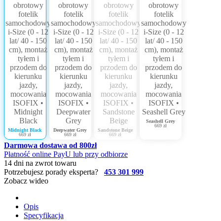
Seashell Grey
669 zł
Midnight Black
Deepwater Grey
Sandstone Beige
669 zł
669 zł
669 zł
Darmowa dostawa od 800zł
Płatność online PayU lub przy odbiorze
14 dni na zwrot towaru
Potrzebujesz porady eksperta?
453 301 999
Zobacz wideo
Opis
Specyfikacja