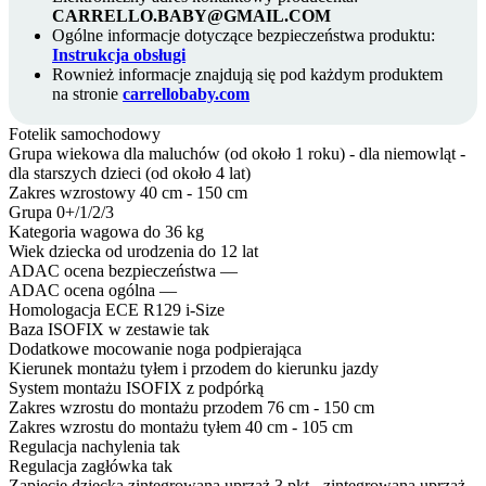
CARRELLO.BABY@GMAIL.COM
Ogólne informacje dotyczące bezpieczeństwa produktu:
Instrukcja obsługi
Rownież informacje znajdują się pod każdym produktem
na stronie
carrellobaby.com
Fotelik samochodowy
Grupa wiekowa
dla maluchów (od około 1 roku) - dla niemowląt -
dla starszych dzieci (od około 4 lat)
Zakres wzrostowy
40 cm - 150 cm
Grupa
0+/1/2/3
Kategoria wagowa
do 36 kg
Wiek dziecka
od urodzenia do 12 lat
ADAC ocena bezpieczeństwa
—
ADAC ocena ogólna
—
Homologacja
ECE R129 i-Size
Baza ISOFIX w zestawie
tak
Dodatkowe mocowanie
noga podpierająca
Kierunek montażu
tyłem i przodem do kierunku jazdy
System montażu
ISOFIX z podpórką
Zakres wzrostu do montażu przodem
76 cm - 150 cm
Zakres wzrostu do montażu tyłem
40 cm - 105 cm
Regulacja nachylenia
tak
Regulacja zagłówka
tak
Zapięcie dziecka
zintegrowana uprząż 3 pkt - zintegrowana uprząż