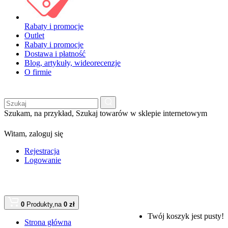
Rabaty i promocje
Outlet
Rabaty i promocje
Dostawa i płatność
Blog, artykuły, wideorecenzje
O firmie
Szukam, na przykład,
Szukaj towarów w sklepie internetowym
Witam,
zaloguj się
Rejestracja
Logowanie
0
Produkty,
na
0 zł
Twój koszyk jest pusty!
Strona główna