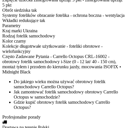
5 pkt
Obrót siedziska
tak
Systemy fotelików
obracanie fotelika - ochrona boczna - wentylacja
Wkładki redukujące
tak
Parametry
Kraj marki
Ukraina
Rodzaj
fotelik samochodowy
Kolor
czarny
Kolekcje
długotrwałe użytkowanie - foteliki obrotowe -
wielofunkcyjny
Często Zadawane Pytania - Carrello Octopus CRL-16002 -
obrotowy fotelik samochodowy i-Size (0 - 12 lat/ 40 - 150 cm),
montaż tyłem i przodem do kierunku jazdy, mocowania ISOFIX •
Midnight Black
Do jakiego wieku można używać obrotowy fotelik
samochodowy Carrello Octopus?
Jak zamontować fotelik samochodowy obrotowy Carrello
Octopus w samochodzie?
Gdzie kupić obrotowy fotelik samochodowy Carrello
Octopus?
Profesjonalne porady
Dostawa na terenie Polski