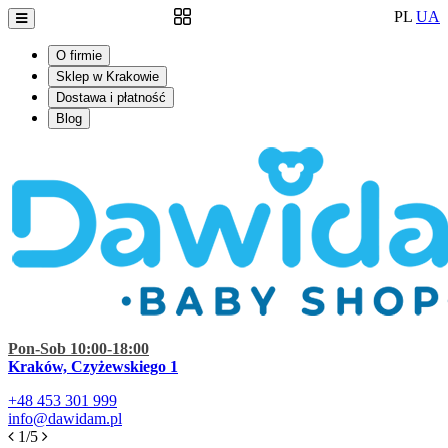
PL
UA
O firmie
Sklep w Krakowie
Dostawa i płatność
Blog
Pon-Sob 10:00-18:00
Kraków, Czyżewskiego 1
+48
453 301 999
info@dawidam.pl
1/5