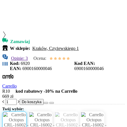
Zamawiaj
W sklepie:
Kraków, Czyżewskiego 1
Opinie: 3
Ocena:
Kod:
6920
Kod EAN:
EAN:
6900160000046
6900160000046
Carrello
R10
kod rabatowy -10% na Carrello
669 zł
Do koszyka
Twój wybór: