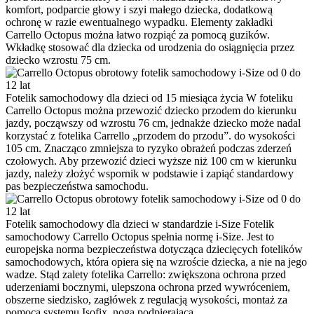
komfort, podparcie głowy i szyi małego dziecka, dodatkową
ochronę w razie ewentualnego wypadku. Elementy zakładki
Carrello Octopus można łatwo rozpiąć za pomocą guzików.
Wkładkę stosować dla dziecka od urodzenia do osiągnięcia przez
dziecko wzrostu 75 cm.
Fotelik samochodowy dla dzieci od 15 miesiąca życia
W foteliku
Carrello Octopus można przewozić dziecko przodem do kierunku
jazdy, począwszy od wzrostu 76 cm, jednakże dziecko może nadal
korzystać z fotelika Carrello „przodem do przodu”. do wysokości
105 cm. Znacząco zmniejsza to ryzyko obrażeń podczas zderzeń
czołowych. Aby przewozić dzieci wyższe niż 100 cm w kierunku
jazdy, należy złożyć wspornik w podstawie i zapiąć standardowy
pas bezpieczeństwa samochodu.
Fotelik samochodowy dla dzieci w standardzie i-Size
Fotelik
samochodowy Carrello Octopus spełnia normę i-Size. Jest to
europejska norma bezpieczeństwa dotycząca dziecięcych fotelików
samochodowych, która opiera się na wzroście dziecka, a nie na jego
wadze. Stąd zalety fotelika Carrello: zwiększona ochrona przed
uderzeniami bocznymi, ulepszona ochrona przed wywróceniem,
obszerne siedzisko, zagłówek z regulacją wysokości, montaż za
pomocą systemu Isofix, noga podpierająca.