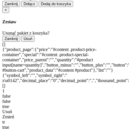
Zamknij
Dołącz
Dodaj do koszyka
×
Zestaw
Usunąć pakiet z koszyka?
Zamknij
Usuń
[]
{"product_page":{"price":"#content .product-price-
container","special":"#content .product-special-
container","price_parent":"","quantity":"#product
input[name=quantity]","button_minus":"","button_plus":"","button":
#button-cart","product_data":"#content #product"},"list":""}
{"symbol_left":"","symbol_right":"
z\u0142","decimal_place":"0","decimal_point":",","thousand_point"
[]
1
false
false
true
Usuń
Zmień
tr
true