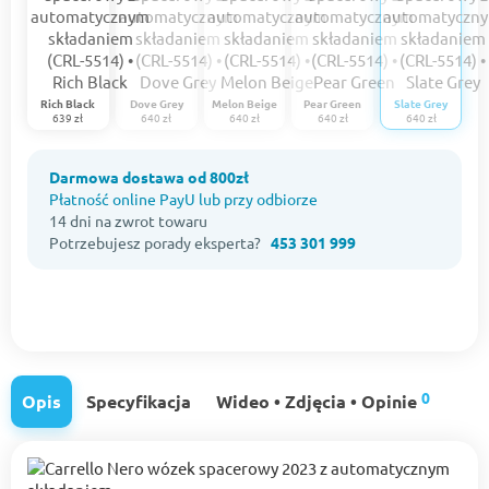
Rich Black
Dove Grey
Melon Beige
Pear Green
Slate Grey
639 zł
640 zł
640 zł
640 zł
640 zł
Darmowa dostawa od 800zł
Płatność online PayU lub przy odbiorze
14 dni na zwrot towaru
Potrzebujesz porady eksperta?
453 301 999
0
Opis
Specyfikacja
Wideo • Zdjęcia • Opinie