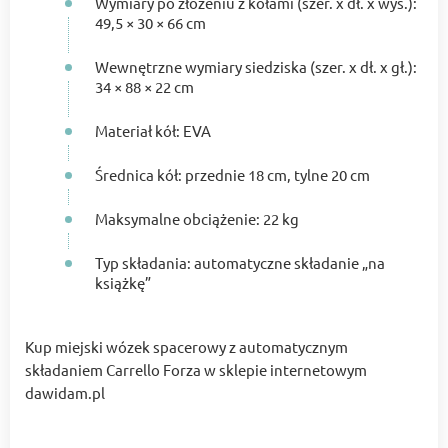
Wymiary po złożeniu z kołami (szer. x dł. x wys.):
49,5 × 30 × 66 cm
Wewnętrzne wymiary siedziska (szer. x dł. x gł.):
34 × 88 × 22 cm
Materiał kół: EVA
Średnica kół: przednie 18 cm, tylne 20 cm
Maksymalne obciążenie: 22 kg
Typ składania: automatyczne składanie „na
książkę”
Kup miejski wózek spacerowy z automatycznym
składaniem Carrello Forza w sklepie internetowym
dawidam.pl