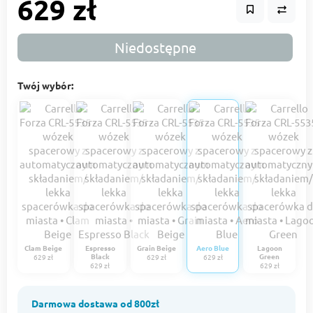
629 zł
Niedostępne
Twój wybór:
Clam Beige
Espresso
Grain Beige
Aero Blue
Lagoon
Black
Green
629 zł
629 zł
629 zł
629 zł
629 zł
Darmowa dostawa od 800zł