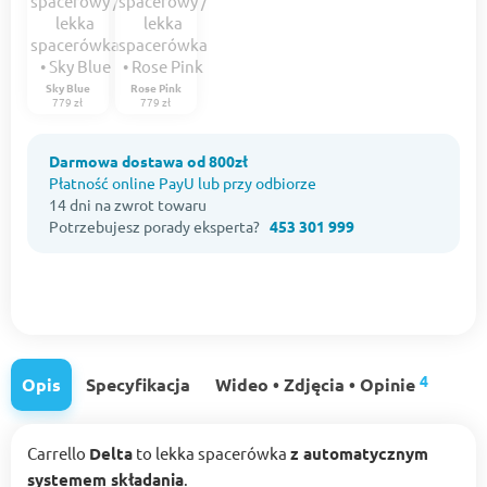
Sky Blue
Rose Pink
779 zł
779 zł
Darmowa dostawa od 800zł
Płatność online PayU lub przy odbiorze
14 dni na zwrot towaru
Potrzebujesz porady eksperta?
453 301 999
4
Opis
Specyfikacja
Wideo • Zdjęcia • Opinie
Carrello
Delta
to lekka spacerówka
z automatycznym
systemem składania
.