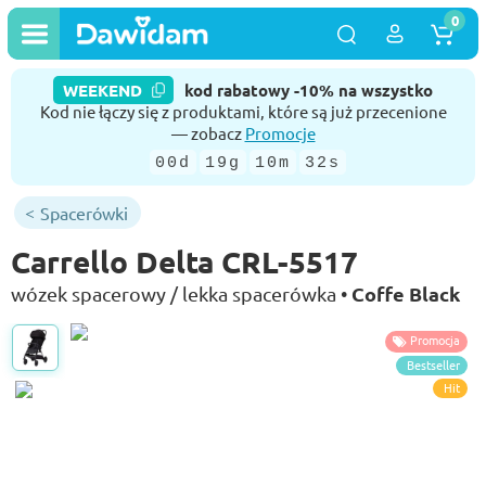
0
WEEKEND
kod rabatowy -10% na wszystko
Kod nie łączy się z produktami, które są już przecenione
— zobacz
Promocje
00d
19g
10m
32s
Spacerówki
Carrello Delta CRL-5517
Coffe Black
wózek spacerowy / lekka spacerówka •
Promocja
Bestseller
Hit