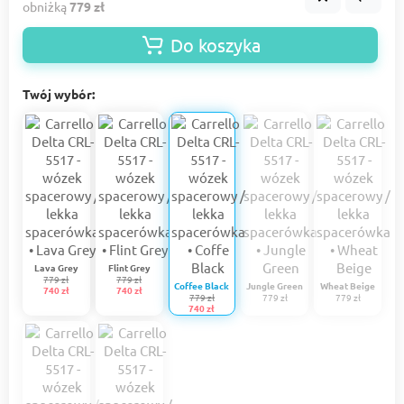
obniżką
779 zł
Do koszyka
Twój wybór:
Lava Grey
Flint Grey
779 zł
779 zł
Coffee Black
Jungle Green
Wheat Beige
740 zł
740 zł
779 zł
779 zł
779 zł
740 zł