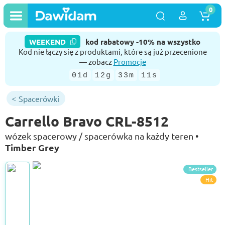
0
WEEKEND
kod rabatowy -10% na wszystko
Kod nie łączy się z produktami, które są już przecenione
— zobacz
Promocje
01d
12g
33m
10s
Spacerówki
Carrello Bravo CRL-8512
wózek spacerowy / spacerówka na każdy teren •
Timber Grey
Bestseller
Hit