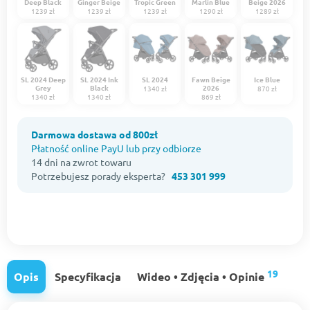
Deep Black
Ginger Beige
Tropic Green
Marlin Blue
Beige 2026
1239 zł
1239 zł
1239 zł
1290 zł
1289 zł
SL 2024 Deep
SL 2024 Ink
SL 2024
Fawn Beige
Ice Blue
Grey
Black
2026
1340 zł
870 zł
1340 zł
1340 zł
869 zł
Darmowa dostawa od 800zł
Płatność online PayU lub przy odbiorze
14 dni na zwrot towaru
Potrzebujesz porady eksperta?
453 301 999
19
Opis
Specyfikacja
Wideo • Zdjęcia • Opinie