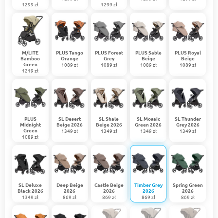
1299 zł
1299 zł
M/LITE
PLUS Tango
PLUS Forest
PLUS Sable
PLUS Royal
Bamboo
Orange
Grey
Beige
Beige
Green
1089 zł
1089 zł
1089 zł
1089 zł
1219 zł
PLUS
SL Desert
SL Shale
SL Mosaic
SL Thunder
Midnight
Beige 2026
Beige 2026
Green 2026
Grey 2026
Green
1349 zł
1349 zł
1349 zł
1349 zł
1089 zł
SL Deluxe
Deep Beige
Castle Beige
Timber Grey
Spring Green
Black 2026
2026
2026
2026
2026
1349 zł
869 zł
869 zł
869 zł
869 zł