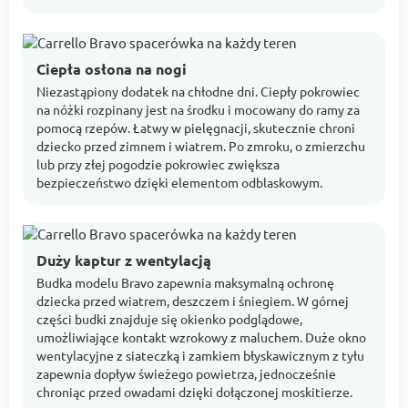
Ciepła osłona na nogi
Niezastąpiony dodatek na chłodne dni. Ciepły pokrowiec
na nóżki rozpinany jest na środku i mocowany do ramy za
pomocą rzepów. Łatwy w pielęgnacji, skutecznie chroni
dziecko przed zimnem i wiatrem. Po zmroku, o zmierzchu
lub przy złej pogodzie pokrowiec zwiększa
bezpieczeństwo dzięki elementom odblaskowym.
Duży kaptur z wentylacją
Budka modelu Bravo zapewnia maksymalną ochronę
dziecka przed wiatrem, deszczem i śniegiem. W górnej
części budki znajduje się okienko podglądowe,
umożliwiające kontakt wzrokowy z maluchem. Duże okno
wentylacyjne z siateczką i zamkiem błyskawicznym z tyłu
zapewnia dopływ świeżego powietrza, jednocześnie
chroniąc przed owadami dzięki dołączonej moskitierze.