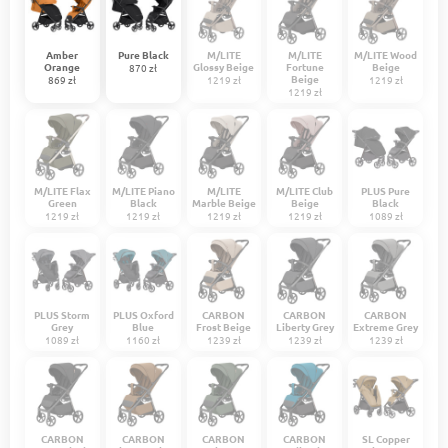
Amber
Pure Black
M/LITE
M/LITE
M/LITE Wood
Orange
Glossy Beige
Fortune
Beige
870 zł
Beige
869 zł
1219 zł
1219 zł
1219 zł
M/LITE Flax
M/LITE Piano
M/LITE
M/LITE Club
PLUS Pure
Green
Black
Marble Beige
Beige
Black
1219 zł
1219 zł
1219 zł
1219 zł
1089 zł
PLUS Storm
PLUS Oxford
CARBON
CARBON
CARBON
Grey
Blue
Frost Beige
Liberty Grey
Extreme Grey
1089 zł
1160 zł
1239 zł
1239 zł
1239 zł
CARBON
CARBON
CARBON
CARBON
SL Copper