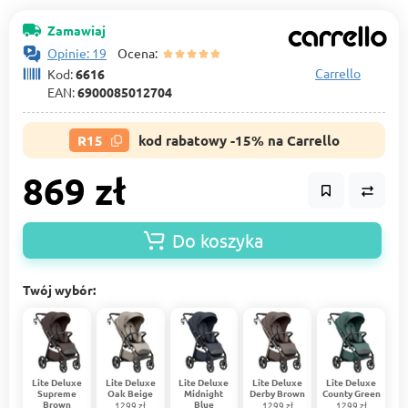
Zamawiaj
Opinie: 19
Ocena:
Carrello
Kod:
6616
EAN:
6900085012704
R15
kod rabatowy -15% na Carrello
869 zł
Do koszyka
Twój wybór:
Lite Deluxe
Lite Deluxe
Lite Deluxe
Lite Deluxe
Lite Deluxe
Supreme
Oak Beige
Midnight
Derby Brown
County Green
Brown
Blue
1299 zł
1299 zł
1299 zł