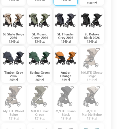
1089 zł
SL Shale Beige
SL Mosaic
SL Thunder
SL Deluxe
2026
Green 2026
Grey 2026
Black 2026
1349 zł
1349 zł
1349 zł
1349 zł
Timber Grey
Spring Green
Amber
M/LITE Glossy
2026
2026
Orange
Beige
869 zł
869 zł
869 zł
1219 zł
M/LITE Wood
M/LITE Flax
M/LITE Piano
M/LITE
Beige
Green
Black
Marble Beige
1219 zł
1219 zł
1219 zł
1219 zł