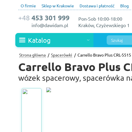
O firmie
Sklep w Krakowie
Dostawa i płatność
Blog
+48
453 301 999
Pon-Sob 10:00-18:00
info@dawidam.pl
Kraków, Czyżewskiego 1
Katalog
Strona główna
Spacerówki
Carrello Bravo Plus CRL-5515
Carrello Bravo Plus 
wózek spacerowy, spacerówka na