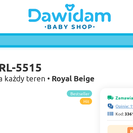
CRL-5515
Royal Beige
 każdy teren •
Bestseller
Zamawia
Hit
Opinie: 1
Kod:
336