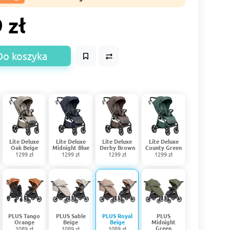
 zł
Do koszyka
Lite Deluxe
Lite Deluxe
Lite Deluxe
Lite Deluxe
Oak Beige
Midnight Blue
Derby Brown
County Green
1299 zł
1299 zł
1299 zł
1299 zł
PLUS Tango
PLUS Sable
PLUS Royal
PLUS
Orange
Beige
Beige
Midnight
Green
1089 zł
1089 zł
1089 zł