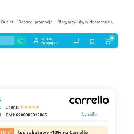
Outlet
Rabaty i promocje
Blog, artykuły, wideorecenzje
0
Witam,
zaloguj się
j
9
Ocena:
Carrello
1
EAN:
6900085012865
R10
kod rabatowy -10% na Carrello