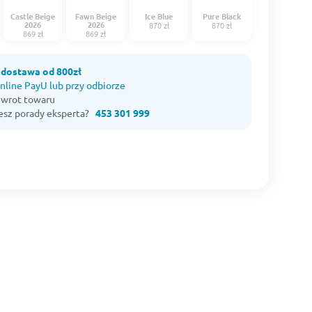
Castle Beige
Fawn Beige
Ice Blue
Pure Black
2026
2026
870 zł
870 zł
869 zł
869 zł
dostawa od 800zł
nline PayU lub przy odbiorze
 zwrot towaru
esz porady eksperta?
453 301 999