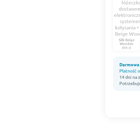
Silk Beige
Wooden
899 zł
Darmowa 
Płatność o
14 dni na
Potrzebuj