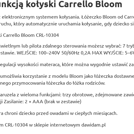
nkcją kołyski Carrello Bloom
 z elektronicznym systemem kołysania. Łóżeczko Bloom od Carr
chu, który automatycznie uruchamia kołysanie, gdy dziecko si
ietlnym lub pilota zdalnego sterowania możesz wybrać: 7 trybó
w zestawie. WEJŚCIE: 100–240V 50/60Hz 0,2A MAX WYJŚCIE: 5–6
egulacji wysokości materaca, które można wygodnie ustawić z
 umożliwia korzystanie z modelu Bloom jako łóżeczka dostawn
cznego przymocowania łóżeczka do łóżka rodziców.
karuzela z wieloma funkcjami: trzy obrotowe, zdejmowane zawi
i Zasilanie: 2 × AAA (brak w zestawie)
ra chroni dziecko przed owadami w ciepłych miesiącach.
oom CRL-10304 w sklepie internetowym dawidam.pl