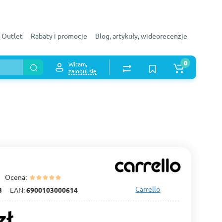
Outlet
Rabaty i promocje
Blog, artykuły, wideorecenzje
0
Witam,
zaloguj się
Ocena:
Carrello
3
EAN:
6900103000614
zł