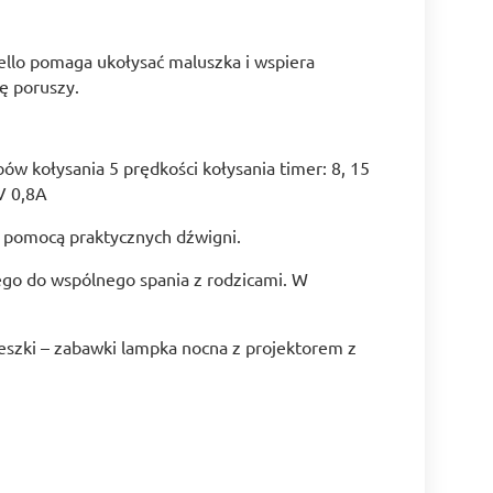
ello pomaga ukołysać maluszka i wspiera
ę poruszy.
w kołysania 5 prędkości kołysania timer: 8, 15
V 0,8A
a pomocą praktycznych dźwigni.
ego do wspólnego spania z rodzicami. W
eszki – zabawki lampka nocna z projektorem z