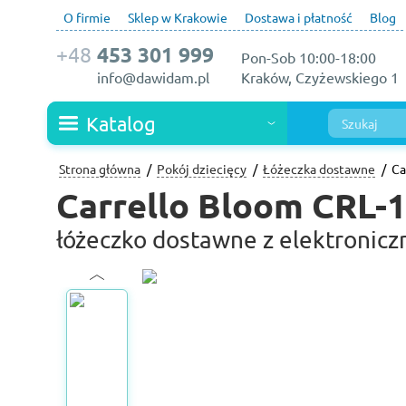
O firmie
Sklep w Krakowie
Dostawa i płatność
Blog
+48
453 301 999
Pon-Sob 10:00-18:00
info@dawidam.pl
Kraków, Czyżewskiego 1
Katalog
Strona główna
Pokój dziecięcy
Łóżeczka dostawne
Ca
Carrello Bloom CRL-
łóżeczko dostawne z elektronic