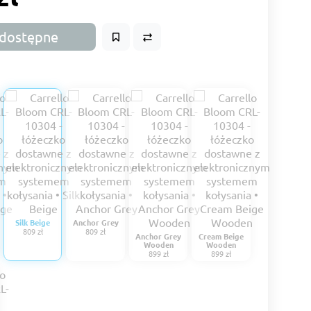
dostępne
Silk Beige
Anchor Grey
809 zł
809 zł
Anchor Grey
Cream Beige
Wooden
Wooden
899 zł
899 zł