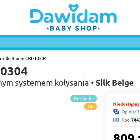
rrello Bloom CRL-10304
10304
Silk Beige
znym systemem kołysania •
Bestseller
Niedostępny
Hit
Opinie: 3
Kod:
744
809 