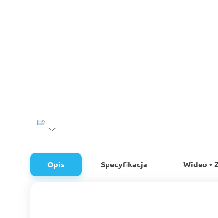
Opis
Specyfikacja
Wideo • Z