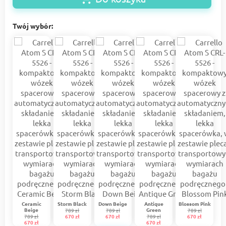
Twój wybór:
Ceramic
Storm Black
Down Beige
Antique
Blossom Pink
Beige
Green
789 zł
789 zł
789 zł
789 zł
670 zł
670 zł
789 zł
670 zł
670 zł
670 zł