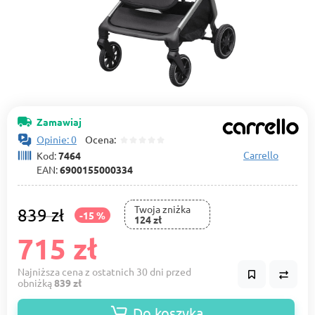
Zamawiaj
Opinie: 0
Ocena:
Carrello
Kod:
7464
EAN:
6900155000334
Twoja zniżka
839 zł
-15 %
124 zł
715 zł
Najniższa cena z ostatnich 30 dni przed
obniżką
839 zł
Do koszyka