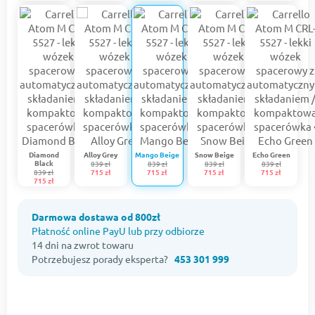
Diamond
Alloy Grey
Mango Beige
Snow Beige
Echo Green
Black
839 zł
839 zł
839 zł
839 zł
839 zł
715 zł
715 zł
715 zł
715 zł
715 zł
Darmowa dostawa od 800zł
Płatność online PayU lub przy odbiorze
14 dni na zwrot towaru
Potrzebujesz porady eksperta?
453 301 999