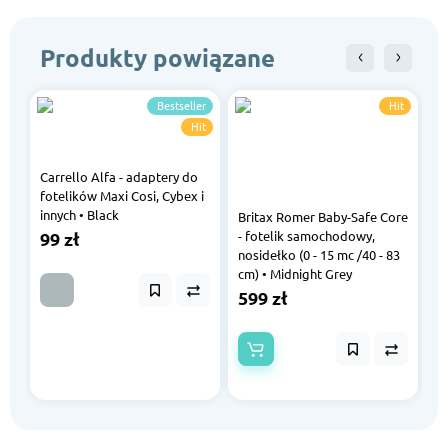
Produkty powiązane
Bestseller
Hit
Hit
Carrello Alfa - adaptery do
fotelików Maxi Cosi, Cybex i
innyсh • Black
Britax Romer Baby-Safe Core
99 zł
- fotelik samochodowy,
B
nosidełko (0 - 15 mc /40 - 83
- 
cm) • Midnight Grey
s
B
599 zł
5