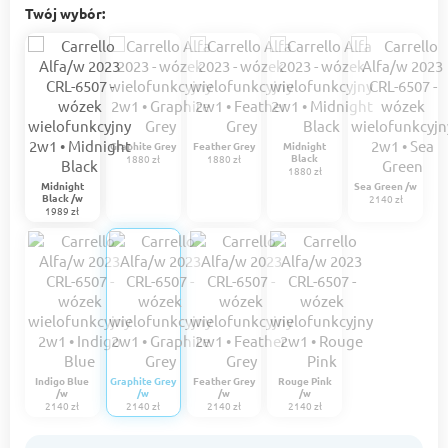
Twój wybór:
Graphite Grey
Feather Grey
Midnight
Black
1880 zł
1880 zł
1880 zł
Midnight
Sea Green /w
Black /w
2140 zł
1989 zł
Indigo Blue
Graphite Grey
Feather Grey
Rouge Pink
/w
/w
/w
/w
2140 zł
2140 zł
2140 zł
2140 zł