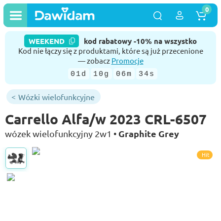
0
WEEKEND
kod rabatowy -10% na wszystko
Kod nie łączy się z produktami, które są już przecenione
— zobacz
Promocje
01d
10g
06m
33s
Wózki wielofunkcyjne
Carrello Alfa/w 2023 CRL-6507
Graphite Grey
wózek wielofunkcyjny 2w1 •
Hit