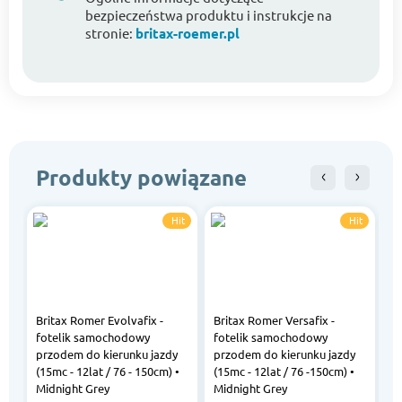
bezpieczeństwa produktu i instrukcje na
stronie:
britax-roemer.pl
Produkty powiązane
Hit
Hit
Britax Romer Evolvafix -
Britax Romer Versafix -
B
fotelik samochodowy
fotelik samochodowy
f
przodem do kierunku jazdy
przodem do kierunku jazdy
RW
(15mc - 12lat / 76 - 150cm) •
(15mc - 12lat / 76 -150cm) •
cm
Midnight Grey
Midnight Grey
2