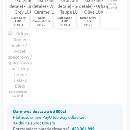
Atlantic
Green
2969 zł
Linen Grey
Warm
Soft Taupe
Urban Olive
LUX
Caramel LUX
LUX
LUX
3019 zł
3019 zł
3019 zł
3019 zł
Galaxy Black
2969 zł
Darmowa dostawa od 800zł
Płatność online PayU lub przy odbiorze
14 dni na zwrot towaru
Potrzebujesz porady eksperta?
453 301 999