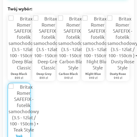
Twój wybór:
Deep Black
Deep Grey
Carbon Black
Night Blue
Dusty Rose
899 zł
899 zł
949 zł
949 zł
949 zł
Teak