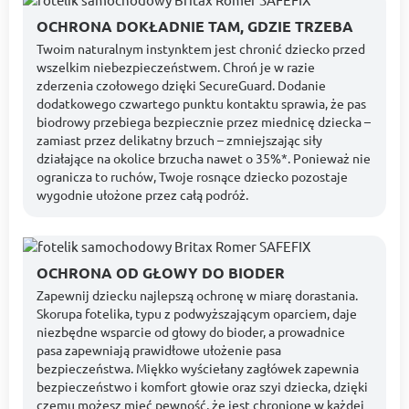
OCHRONA DOKŁADNIE TAM, GDZIE TRZEBA
Twoim naturalnym instynktem jest chronić dziecko przed
wszelkim niebezpieczeństwem. Chroń je w razie
zderzenia czołowego dzięki SecureGuard. Dodanie
dodatkowego czwartego punktu kontaktu sprawia, że pas
biodrowy przebiega bezpiecznie przez miednicę dziecka –
zamiast przez delikatny brzuch – zmniejszając siły
działające na okolice brzucha nawet o 35%*. Ponieważ nie
ogranicza to ruchów, Twoje rosnące dziecko pozostaje
wygodnie ułożone przez całą podróż.
OCHRONA OD GŁOWY DO BIODER
Zapewnij dziecku najlepszą ochronę w miarę dorastania.
Skorupa fotelika, typu z podwyższającym oparciem, daje
niezbędne wsparcie od głowy do bioder, a prowadnice
pasa zapewniają prawidłowe ułożenie pasa
bezpieczeństwa. Miękko wyściełany zagłówek zapewnia
bezpieczeństwo i komfort głowie oraz szyi dziecka, dzięki
czemu możesz mieć pewność, że jest chronione w każdej