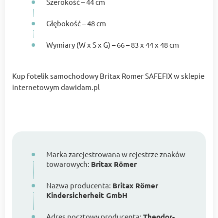
Szerokość – 44 cm
Głębokość – 48 cm
Wymiary (W x S x G) – 66 – 83 x 44 x 48 cm
Kup fotelik samochodowy Britax Romer SAFEFIX w sklepie
internetowym dawidam.pl
Marka zarejestrowana w rejestrze znaków
towarowych:
Britax Römer
Nazwa producenta:
Britax Römer
Kindersicherheit GmbH
Adres pocztowy producenta:
Theodor-