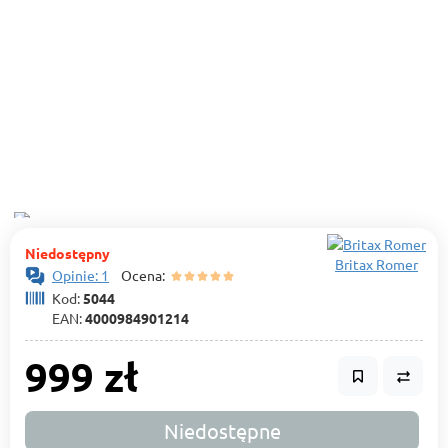
Niedostępny
Britax Romer
Opinie: 1
Ocena:
Kod:
5044
EAN:
4000984901214
999 zł
Niedostępne