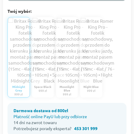
Twój wybór:
Midnight
Space Black
Moonlight
Night Blue
Grey
Blue
999 zł
999 zł
999 zł
999 zł
Darmowa dostawa od 800zł
Płatność online PayU lub przy odbiorze
14 dni na zwrot towaru
Potrzebujesz porady eksperta?
453 301 999