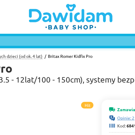
ych dzieci (od ok. 4 lat)
Britax Romer Kidfix Pro
Pro
3.5 - 12lat/100 - 150cm), systemy bez
Hit
Zamawia
Opinie: 2
Kod:
684