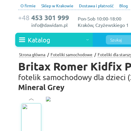
O firmie
Sklep w Krakowie
Dostawa i płatność
Blog
+48
453 301 999
Pon-Sob 10:00-18:00
info@dawidam.pl
Kraków, Czyżewskiego 1
Katalog
Strona główna
Foteliki samochodowe
Foteliki dla starsz
Britax Romer Kidfix 
fotelik samochodowy dla dzieci (
Mineral Grey