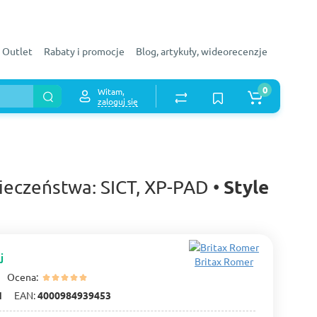
Outlet
Rabaty i promocje
Blog, artykuły, wideorecenzje
0
Witam,
zaloguj się
Style
pieczeństwa: SICT, XP-PAD •
j
Britax Romer
Ocena:
1
EAN:
4000984939453