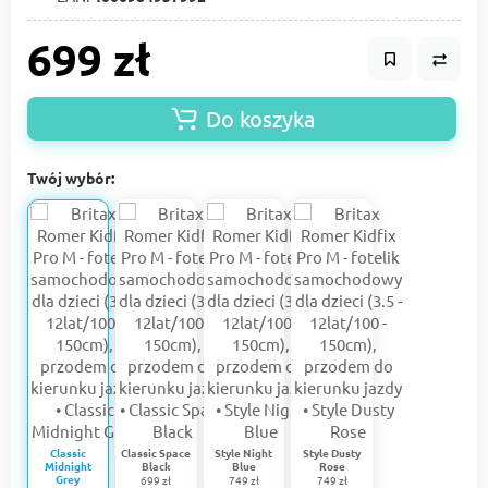
699 zł
Do koszyka
Twój wybór:
Classic
Classic Space
Style Night
Style Dusty
Midnight
Black
Blue
Rose
Grey
699 zł
749 zł
749 zł